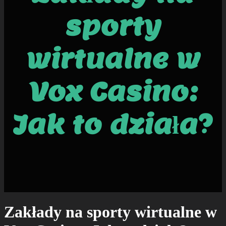
sporty
wirtualne w
Vox Casino:
Jak to działa?
Zakłady na sporty wirtualne w