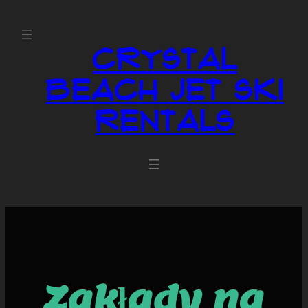
Crystal
Beach Jet Ski
Rentals
Zakłady na