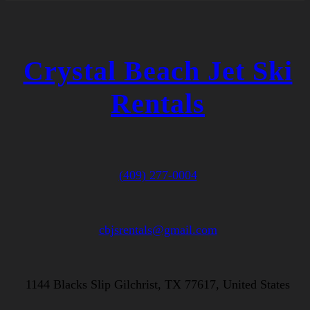
Crystal Beach Jet Ski
Rentals
(409) 277-0004
cbjsrentals@gmail.com
1144 Blacks Slip Gilchrist, TX 77617, United States