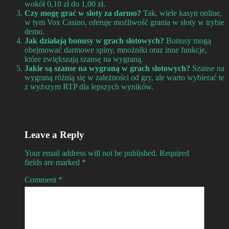
wokół 0,10 zł do 1,00 zł.
Czy mogę grać w sloty za darmo?
Tak, wiele kasyn online,
w tym Vox Casino, oferuje możliwość grania w sloty w trybie
demo.
Jak działają bonusy w grach slotowych?
Bonusy mogą
obejmować darmowe spiny, mnożniki oraz inne funkcje,
które zwiększają szansę na wygraną.
Jakie są szanse na wygraną w grach slotowych?
Szanse na
wygraną różnią się w zależności od gry, ale warto wybierać te
z wyższym RTP dla lepszych wyników.
Leave a Reply
Your email address will not be published.
Required
fields are marked
*
Comment
*