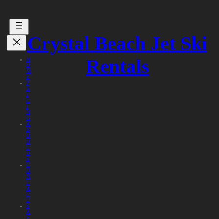
Crystal Beach Jet Ski
Rentals
H
O
M
E
P
R
I
C
I
N
G
A
B
O
U
T
U
S
C
O
N
T
A
C
T
S
A
F