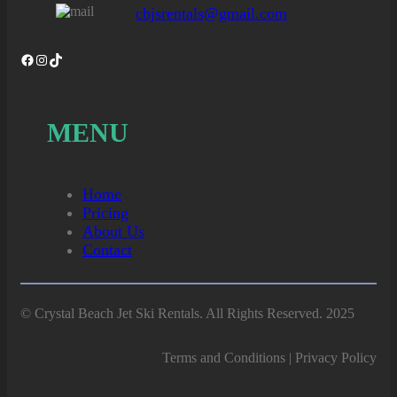
cbjsrentals@gmail.com
Facebook
Instagram
TikTok
MENU
Home
Pricing
About Us
Contact
© Crystal Beach Jet Ski Rentals. All Rights Reserved. 2025
Terms and Conditions | Privacy Policy