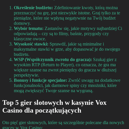
Określenie budżetu:
Zdefiniowanie kwoty, którą można
przeznaczyć na grę, jest niezwykle istotne. Graj tylko za te
pieniądze, które nie wpłyną negatywnie na Twój budżet
domowy.
Wybór tematu:
Zastanów się, jakie motywy najbardziej Ci
odpowiadają – czy są to filmy, baśnie, przygody czy
klasyczne owoce.
Wysokość stawki:
Sprawdź, jakie są minimalne i
maksymalne stawki w grze, aby dopasować je do swojego
budżetu.
WSP (Współczynnik zwrotu do gracza):
Szukaj gier z
wysokim RTP (Return to Player), co oznacza, że gra ma
większe szanse na zwrot pieniędzy do gracza w dłuższej
perspektywie.
Bonusy i funkcje specjalne:
Zwróć uwagę na dodatkowe
funkcjonalności, jak darmowe spiny czy mnożniki, które
mogą zwiększyć Twoje szanse na wygraną.
Top 5 gier slotowych w kasynie Vox
Casino dla początkujących
Oto pięć gier slotowych, które są szczególnie polecane dla nowych
graczy w Vox Casino: