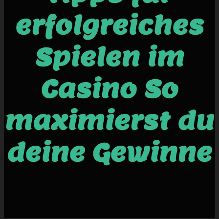
erfolgreiches
Spielen im
Casino So
maximierst du
deine Gewinne