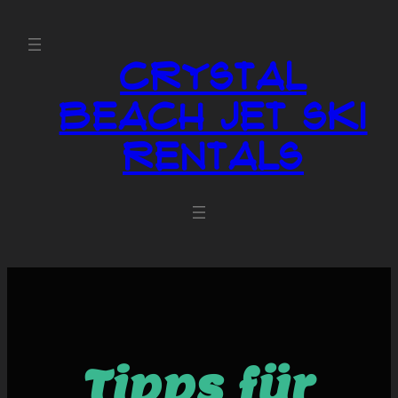
Crystal
Beach Jet Ski
Rentals
Tipps für