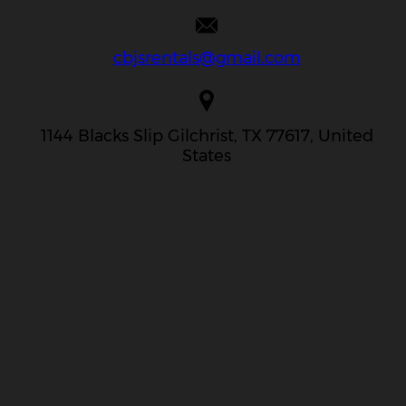
cbjsrentals@gmail.com
1144 Blacks Slip Gilchrist, TX 77617, United
States