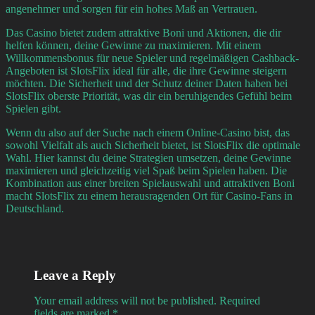
angenehmer und sorgen für ein hohes Maß an Vertrauen.
Das Casino bietet zudem attraktive Boni und Aktionen, die dir
helfen können, deine Gewinne zu maximieren. Mit einem
Willkommensbonus für neue Spieler und regelmäßigen Cashback-
Angeboten ist SlotsFlix ideal für alle, die ihre Gewinne steigern
möchten. Die Sicherheit und der Schutz deiner Daten haben bei
SlotsFlix oberste Priorität, was dir ein beruhigendes Gefühl beim
Spielen gibt.
Wenn du also auf der Suche nach einem Online-Casino bist, das
sowohl Vielfalt als auch Sicherheit bietet, ist SlotsFlix die optimale
Wahl. Hier kannst du deine Strategien umsetzen, deine Gewinne
maximieren und gleichzeitig viel Spaß beim Spielen haben. Die
Kombination aus einer breiten Spielauswahl und attraktiven Boni
macht SlotsFlix zu einem herausragenden Ort für Casino-Fans in
Deutschland.
Leave a Reply
Your email address will not be published.
Required
fields are marked
*