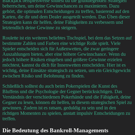
Blackjack beispielsweise solltest du die grundlegenden Strategien
beherrschen, um deine Gewinnchancen zu maximieren. Dazu
gehört, die optimalen Entscheidungen zu treffen, basierend auf den
Karten, die dir und dem Dealer ausgeteilt werden. Das Üben dieser
Strategien kann dir helfen, deine Fähigkeiten zu verbessern und
letztendlich deine Gewinne zu steigern.
Roulette ist ein weiteres beliebtes Tischspiel, bei dem das Setzen auf
bestimmte Zahlen und Farben eine wichtige Rolle spielt. Viele
Spieler entscheiden sich für Außenwetten, die zwar geringere
Auszahlungen bieten, aber eine höhere Gewinnchance. Wenn du
jedoch höhere Risiken eingehen und größere Gewinne erzielen
möchtest, kannst du dich für Innenwetten entscheiden. Hier ist es
wichtig, deine Einsätze strategisch zu setzen, um ein Gleichgewicht
zwischen Risiko und Belohnung zu finden.
Schließlich solltest du auch beim Pokerspielen die Kunst des
Bluffens und die Psychologie der Gegner berücksichtigen. Das
Verständnis der verschiedenen Pokerhände und die Fähigkeit, deine
Gegner zu lesen, können dir helfen, in diesem strategischen Spiel zu
gewinnen. Zudem ist es ratsam, geduldig zu sein und in den
richtigen Momenten zu spielen, anstatt impulsiv Entscheidungen zu
treffen.
Die Bedeutung des Bankroll-Managements