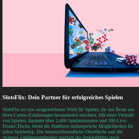
SlotsFlix: Dein Partner für erfolgreiches Spielen
SlotsFlix ist eine ausgezeichnete Wahl für Spieler, die das Beste aus
ihren Casino-Erfahrungen herausholen möchten. Mit einer Vielzahl
von Spielen, darunter über 2.400 Spielautomaten und 180 Live-
Dealer-Tische, bietet die Plattform umfangreiche Möglichkeiten für
jeden Spielertyp. Die benutzerfreundliche Oberfläche und die
sicheren Zahlungsmethoden machen das Spielerlebnis noch