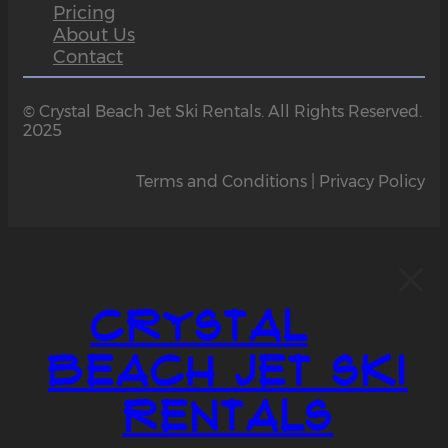
Pricing
About Us
Contact
© Crystal Beach Jet Ski Rentals. All Rights Reserved.
2025
Terms and Conditions | Privacy Policy
Crystal
Beach Jet Ski
Rentals