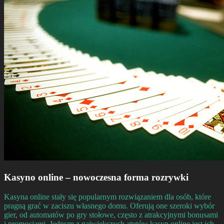
Kasyno online – nowoczesna forma rozrywki
Kasyna online stały się popularnym rozwiązaniem dla osób, które
pragną grać w zaciszu własnego domu. Oferują one szeroki wybór
gier, od automatów po gry stołowe, często z atrakcyjnymi bonusami
i promocjami. Jednym z największych atutów kasyn online jest ich