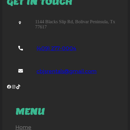
GET IN TOUCH
1144 Blacks Slip Rd, Bolivar Peninsula, Tx
77617
(409) 277-0004
cbjsrentals@gmail.com
Facebook
Instagram
TikTok
MENU
Home