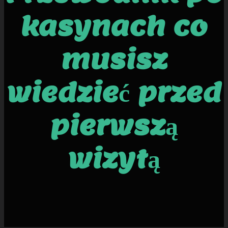
kasynach co
musisz
wiedzieć przed
pierwszą
wizytą