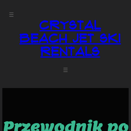
Crystal
Beach Jet Ski
Rentals
Przewodnik po