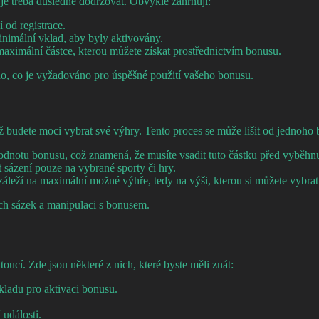
je třeba důsledně dodržovat. Obvykle zahrnují:
 od registrace.
nimální vklad, aby byly aktivovány.
aximální částce, kterou můžete získat prostřednictvím bonusu.
ho, co je vyžadováno pro úspěšné použití vašeho bonusu.
ž budete moci vybrat své výhry. Tento proces se může lišit od jednoh
notu bonusu, což znamená, že musíte vsadit tuto částku před vyběhn
ázení pouze na vybrané sporty či hry.
leží na maximální možné výhře, tedy na výši, kterou si můžete vybrat
ch sázek a manipulaci s bonusem.
oucí. Zde jsou některé z nich, které byste měli znát:
vkladu pro aktivaci bonusu.
 události.