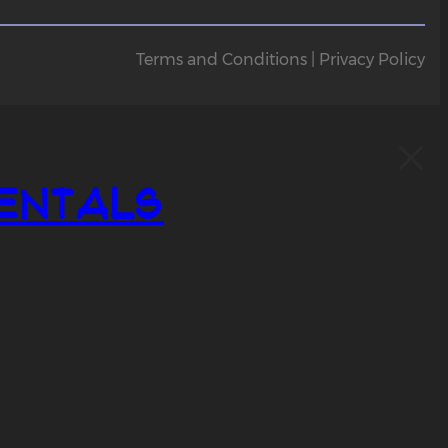
Terms and Conditions | Privacy Policy
entals