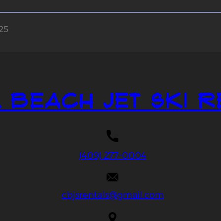
025
 Beach Jet Ski R
(409) 277-0004
cbjsrentals@gmail.com