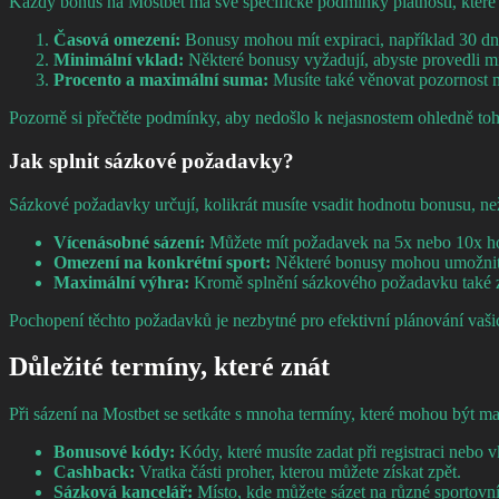
Každý bonus na Mostbet má své specifické podmínky platnosti, které 
Časová omezení:
Bonusy mohou mít expiraci, například 30 dní
Minimální vklad:
Některé bonusy vyžadují, abyste provedli mi
Procento a maximální suma:
Musíte také věnovat pozornost m
Pozorně si přečtěte podmínky, aby nedošlo k nejasnostem ohledně to
Jak splnit sázkové požadavky?
Sázkové požadavky určují, kolikrát musíte vsadit hodnotu bonusu, ne
Vícenásobné sázení:
Můžete mít požadavek na 5x nebo 10x hod
Omezení na konkrétní sport:
Některé bonusy mohou umožnit s
Maximální výhra:
Kromě splnění sázkového požadavku také zá
Pochopení těchto požadavků je nezbytné pro efektivní plánování vaši
Důležité termíny, které znát
Při sázení na Mostbet se setkáte s mnoha termíny, které mohou být mat
Bonusové kódy:
Kódy, které musíte zadat při registraci nebo 
Cashback:
Vratka části proher, kterou můžete získat zpět.
Sázková kancelář:
Místo, kde můžete sázet na různé sportovní