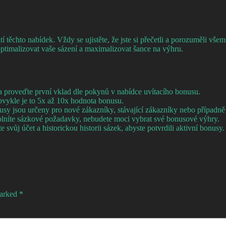
 těchto nabídek. Vždy se ujistěte, že jste si přečetli a porozuměli v
ptimalizovat vaše sázení a maximalizovat šance na výhru.
 a proveďte první vklad dle pokynů v nabídce uvítacího bonusu.
obvykle je to 5x až 10x hodnota bonusu.
sy jsou určeny pro nové zákazníky, stávající zákazníky nebo případně
níte sázkové požadavky, nebudete moci vybrat své bonusové výhry.
 svůj účet a historickou historii sázek, abyste potvrdili aktivní bonusy.
marked
*