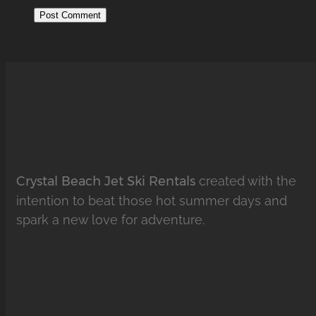
Crystal Beach Jet Ski Rentals
created with the
intention to beat those hot summer days and
spark a new love for adventure.