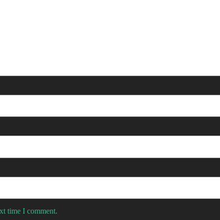
ext time I comment.