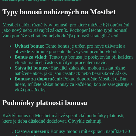
Typy bonusů nabízených na Mostbet
Mostbet nabízí různé typy bonusů, pro které můžete být oprávněni
jako nový nebo stávající zákazník. Pochopení těchto typů bonusů
vám pomůže vybrat ten nejvhodnější pro vaši strategii sázení.
Uvítací bonus:
Tento bonus je určen pro nové uživatele a
obvykle zahrnuje procentuální zvýšení prvního vkladu.
Bonus za vklad:
Tento typ bonusu je poskytován při každém
vkladu na účet, často s určitým procentem navíc.
Stávající bonusy:
Stávající zákazníci mohou získat různé
nabízené akce, jako jsou cashback nebo bezrizikové sázky.
Bonusy za doporučení:
Pokud doporučíte Mostbet dalším
lidem, můžete získat bonusy za každého, kdo se zaregistruje a
vloží prostředky.
Podmínky platnosti bonusu
Každý bonus na Mostbet má své specifické podmínky platnosti,
které je třeba důsledně dodržovat. Obvykle zahrnují:
Časová omezení:
Bonusy mohou mít expiraci, například 30