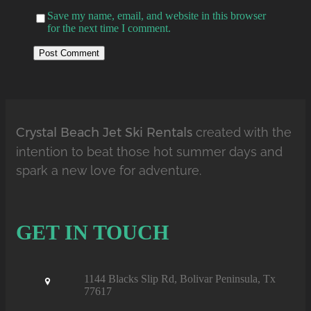
Save my name, email, and website in this browser
for the next time I comment.
Crystal Beach Jet Ski Rentals
created with the
intention to beat those hot summer days and
spark a new love for adventure.
GET IN TOUCH
1144 Blacks Slip Rd, Bolivar Peninsula, Tx
77617