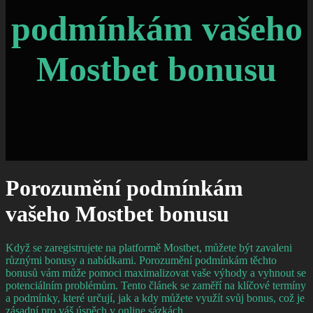
podmínkám vašeho
Mostbet bonusu
Porozumění podmínkám
vašeho Mostbet bonusu
Když se zaregistrujete na platformě Mostbet, můžete být zavaleni
různými bonusy a nabídkami. Porozumění podmínkám těchto
bonusů vám může pomoci maximalizovat vaše výhody a vyhnout se
potenciálním problémům. Tento článek se zaměří na klíčové termíny
a podmínky, které určují, jak a kdy můžete využít svůj bonus, což je
zásadní pro váš úspěch v online sázkách.