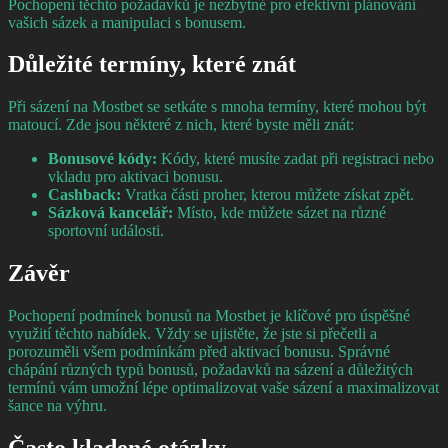
Pochopení těchto požadavků je nezbytné pro efektivní plánování
vašich sázek a manipulaci s bonusem.
Důležité termíny, které znát
Při sázení na Mostbet se setkáte s mnoha termíny, které mohou být
matoucí. Zde jsou některé z nich, které byste měli znát:
Bonusové kódy:
Kódy, které musíte zadat při registraci nebo
vkladu pro aktivaci bonusu.
Cashback:
Vratka části proher, kterou můžete získat zpět.
Sázková kancelář:
Místo, kde můžete sázet na různé
sportovní události.
Závěr
Pochopení podmínek bonusů na Mostbet je klíčové pro úspěšné
využití těchto nabídek. Vždy se ujistěte, že jste si přečetli a
porozuměli všem podmínkám před aktivací bonusu. Správné
chápání různých typů bonusů, požadavků na sázení a důležitých
termínů vám umožní lépe optimalizovat vaše sázení a maximalizovat
šance na výhru.