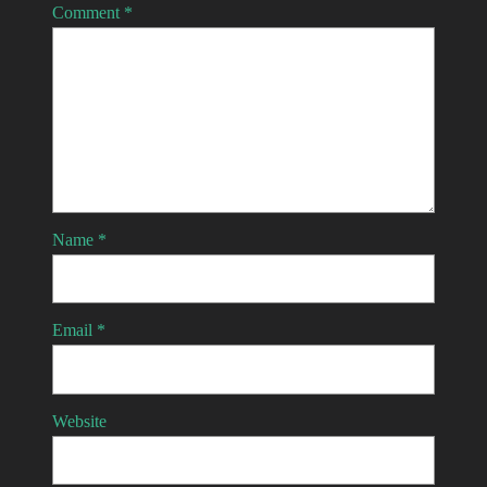
Comment
*
Name
*
Email
*
Website