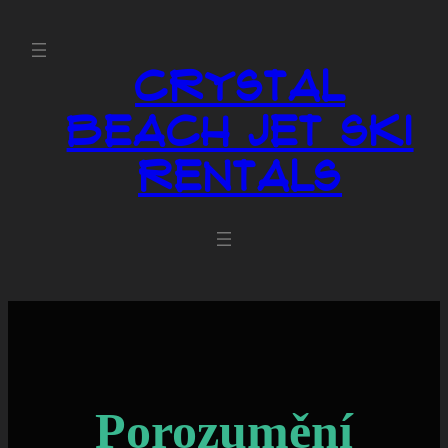
Crystal
Beach Jet Ski
Rentals
Porozumění