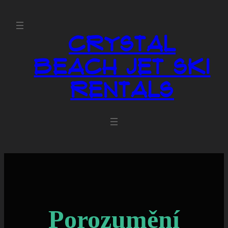
Crystal
Beach Jet Ski
Rentals
Porozumění