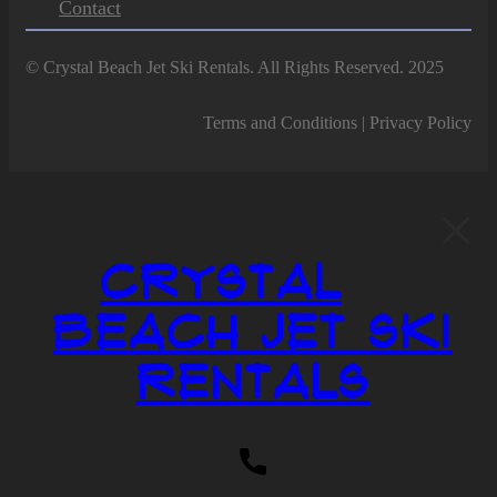
Contact
© Crystal Beach Jet Ski Rentals. All Rights Reserved. 2025
Terms and Conditions | Privacy Policy
Crystal
Beach Jet Ski
Rentals