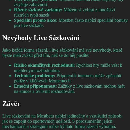
zvyšuje zábavnost.
Různé sázkově varianty:
Můžete si vybrat z množství
různých typů sázek.
Speciální promo akce:
Mostbet často nabízí speciální bonusy
pro live sázkaře.
Nevýhody Live Sázkování
Jako každá forma sázení, i live sázkování má své nevýhody, které
byste měli zvážit před tím, než se do něj pustíte:
Riziko okamžitých rozhodnutí:
Rychlost hry může vést k
unáhleným rozhodnutím.
Technické problémy:
Připojení k internetu může způsobit
potíže v klíčových Momentech.
Emoční připoutanost:
Zážitky z live sázkování mohou hrát
na emoce a ovlivnit rozhodování.
Závěr
Live sázkování na Mostbetu nabízí jedinečný a vzrušující způsob,
jak se zapojit do sportovních událostí. S porozuměním jejích
mechanizmů a strategiím může být tato forma sázení výhodná.