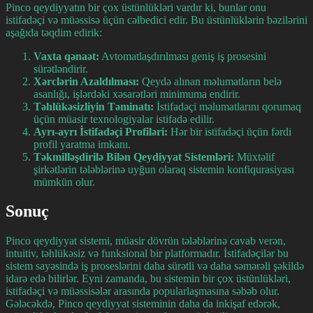
Pinco qeydiyyatın bir çox üstünlükləri vardır ki, bunlar onu
istifadəçi və müəssisə üçün cəlbedici edir. Bu üstünlüklərin bəzilərini
aşağıda təqdim edirik:
Vaxta qənaət:
Avtomatlaşdırılması geniş iş prosesini
sürətləndirir.
Xərclərin Azaldılması:
Qeydə alınan məlumatların belə
asanlığı, işlərdəki xəsarətləri minimuma endirir.
Təhlükəsizliyin Təminatı:
İstifadəçi məlumatlarını qorumaq
üçün müasir texnologiyalar istifadə edilir.
Ayrı-ayrı İstifadəçi Profiləri:
Hər bir istifadəçi üçün fərdi
profil yaratma imkanı.
Təkmilləşdirilə Bilən Qeydiyyat Sistemləri:
Müxtəlif
şirkətlərin tələblərinə uyğun olaraq sistemin konfiqurasiyası
mümkün olur.
Sonuç
Pinco qeydiyyat sistemi, müasir dövrün tələblərinə cavab verən,
intuitiv, təhlükəsiz və funksional bir platformadır. İstifadəçilər bu
sistem sayəsində iş proseslərini daha sürətli və daha səmərəli şəkildə
idarə edə bilirlər. Eyni zamanda, bu sistemin bir çox üstünlükləri,
istifadəçi və müəssisələr arasında popularlaşmasına səbəb olur.
Gələcəkdə, Pinco qeydiyyat sisteminin daha da inkişaf edərək,