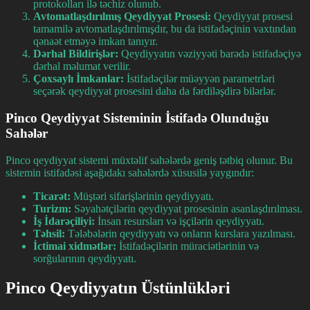
protokolları ilə təchiz olunub.
Avtomatlaşdırılmış Qeydiyyat Prosesi:
Qeydiyyat prosesi
tamamilə avtomatlaşdırılmışdır, bu da istifadəçinin vaxtından
qənaət etməyə imkan tanıyır.
Dərhal Bildirişlər:
Qeydiyyatın vəziyyəti barədə istifadəçiyə
dərhal məlumat verilir.
Çoxsaylı İmkanlar:
İstifadəçilər müəyyən parametrləri
seçərək qeydiyyat prosesini daha da fərdiləşdirə bilərlər.
Pinco Qeydiyyat Sisteminin İstifadə Olunduğu
Sahələr
Pinco qeydiyyat sistemi müxtəlif sahələrdə geniş tətbiq olunur. Bu
sistemin istifadəsi aşağıdakı sahələrdə xüsusilə yaygındır:
Ticarət:
Müştəri sifarişlərinin qeydiyyatı.
Turizm:
Səyahətçilərin qeydiyyat prosesinin asanlaşdırılması.
İş İdarəçiliyi:
İnsan resursları və işçilərin qeydiyyatı.
Təhsil:
Tələbələrin qeydiyyatı və onların kurslara yazılması.
İctimai xidmətlər:
İstifadəçilərin müraciətlərinin və
sorğularının qeydiyyatı.
Pinco Qeydiyyatın Üstünlükləri