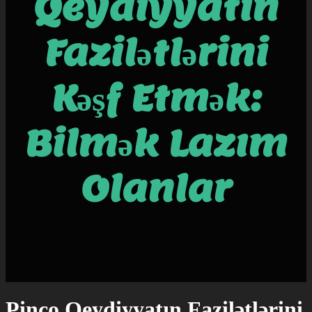
Qeydiyyatın
Fazilətlərini
Kəşf Etmək:
Bilmək Lazım
Olanlar
Pinco Qeydiyyatın Fazilətlərini