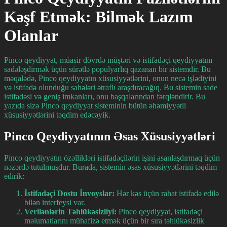
Kəşf Etmək: Bilmək Lazım
Olanlar
Pinco qeydiyyat, müasir dövrdə müştəri və istifadəçi qeydiyyatını
sadələşdirmək üçün sürətlə populyarlıq qazanan bir sistemdir. Bu
məqalədə, Pinco qeydiyyatın xüsusiyyətlərini, onun necə işlədiyini
və istifadə olunduğu sahələri ətraflı araşdıracağıq. Bu sistemin sade
istifadəsi və geniş imkanları, onu başqalarından fərqləndirir. Bu
yazıda sizə Pinco qeydiyyat sisteminin bütün əhəmiyyətli
xüsusiyyətlərini təqdim edəcəyik.
Pinco Qeydiyyatının Əsas Xüsusiyyətləri
Pinco qeydiyyatın özəllikləri istifadəçilərin işini asanlaşdırmaq üçün
nəzərdə tutulmuşdur. Burada, sistemin əsas xüsusiyyətlərini təqdim
edirik:
İstifadəçi Dostu İnvoyslar:
Hər kəs üçün rahat istifadə edilə
bilən interfeysi var.
Verilənlərin Təhlükəsizliyi:
Pinco qeydiyyat, istifadəçi
məlumatlarını mühafizə etmək üçün bir sıra təhlükəsizlik