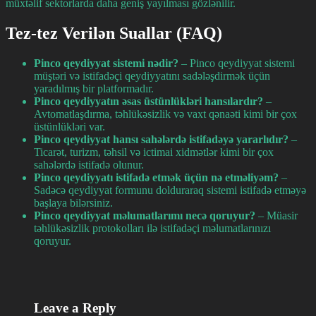
müxtəlif sektorlarda daha geniş yayılması gözlənilir.
Tez-tez Verilən Suallar (FAQ)
Pinco qeydiyyat sistemi nədir?
– Pinco qeydiyyat sistemi
müştəri və istifadəçi qeydiyyatını sadələşdirmək üçün
yaradılmış bir platformadır.
Pinco qeydiyyatın əsas üstünlükləri hansılardır?
–
Avtomatlaşdırma, təhlükəsizlik və vaxt qənaəti kimi bir çox
üstünlükləri var.
Pinco qeydiyyat hansı sahələrdə istifadəyə yararlıdır?
–
Ticarət, turizm, təhsil və ictimai xidmətlər kimi bir çox
sahələrdə istifadə olunur.
Pinco qeydiyyatı istifadə etmək üçün nə etməliyəm?
–
Sadəcə qeydiyyat formunu dolduraraq sistemi istifadə etməyə
başlaya bilərsiniz.
Pinco qeydiyyat məlumatlarımı necə qoruyur?
– Müasir
təhlükəsizlik protokolları ilə istifadəçi məlumatlarınızı
qoruyur.
Leave a Reply