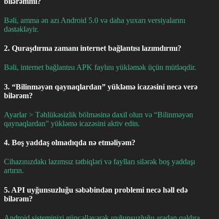
bilərəmmi?
Bəli, amma ən azı Android 5.0 və daha yuxarı versiyalarını
dəstəkləyir.
2. Quraşdırma zamanı internet bağlantısı lazımdırmı?
Bəli, internet bağlantısı APK faylını yükləmək üçün mütləqdir.
3. “Bilinməyən qaynaqlardan” yükləmə icazəsini necə verə
bilərəm?
Ayarlar > Təhlükəsizlik bölməsinə daxil olun və “Bilinməyən
qaynaqlardan” yükləmə icazəsini aktiv edin.
4. Boş yaddaş olmadıqda nə etməliyəm?
Cihazınızdakı lazımsız tətbiqləri və faylları silərək boş yaddaşı
artırın.
5. API uyğunsuzluğu səbəbindən problemi necə həll edə
bilərəm?
Android sisteminizi güncəlləyərək uyğunsuzluğu aradan qaldıra