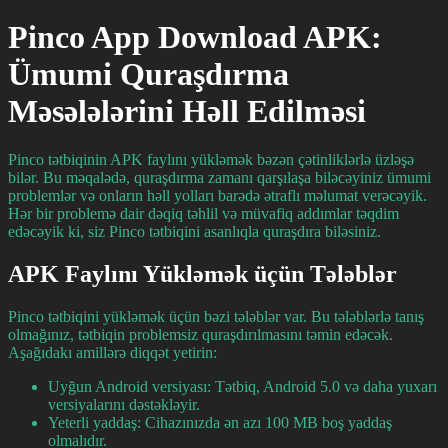
Pinco App Download APK:
Ümumi Quraşdırma
Məsələlərini Həll Edilməsi
Pinco tətbiqinin APK faylını yükləmək bəzən çətinliklərlə üzləşə
bilər. Bu məqalədə, quraşdırma zamanı qarşılaşa biləcəyiniz ümumi
problemlər və onların həll yolları barədə ətraflı məlumat verəcəyik.
Hər bir problemə dair dəqiq təhlil və müvafiq addımlar təqdim
edəcəyik ki, siz Pinco tətbiqini asanlıqla quraşdıra biləsiniz.
APK Faylını Yükləmək üçün Tələblər
Pinco tətbiqini yükləmək üçün bəzi tələblər var. Bu tələblərlə tanış
olmağınız, tətbiqin problemsiz quraşdırılmasını təmin edəcək.
Aşağıdakı amillərə diqqət yetirin:
Uyğun Android versiyası: Tətbiq, Android 5.0 və daha yuxarı
versiyalarını dəstəkləyir.
Yeterli yaddaş: Cihazınızda ən azı 100 MB boş yaddaş
olmalıdır.