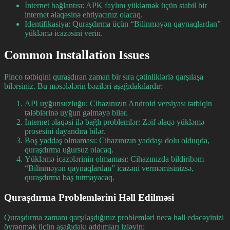
İnternet bağlantısı: APK faylını yükləmək üçün stabil bir
internet əlaqəsinə ehtiyacınız olacaq.
Identifikasiya: Quraşdırma üçün “Bilinməyən qaynaqlardan”
yükləmə icazəsini verin.
Common Installation Issues
Pinco tətbiqini quraşdıran zaman bir sıra çətinliklərlə qarşılaşa
bilərsiniz. Bu məsələlərin bəziləri aşağıdakılardır:
API uyğunsuzluğu: Cihazınızın Android versiyası tətbiqin
tələblərinə uyğun gəlməyə bilər.
İnternet əlaqəsi ilə bağlı problemlər: Zəif əlaqə yükləmə
prosesini dayandıra bilər.
Boş yaddaş olmaması: Cihazınızın yaddaşı dolu olduqda,
quraşdırma uğursuz olacaq.
Yükləmə icazələrinin olmaması: Cihazınızda bildiribəm
“Bilinməyən qaynaqlardan” icazəni verməmisinizsə,
quraşdırma baş tutmayacaq.
Quraşdırma Problemlərini Həll Edilməsi
Quraşdırma zamanı qarşılaşdığınız problemləri necə həll edəcəyinizi
öyrənmək üçün aşağıdakı addımları izləyin: