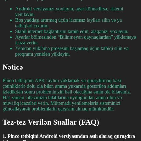
Android versiyanızı yoxlayın, əgər köhnədirsə, sistemi
yeniləyin.
Boş yaddaşı artırmaq üçün lazımsız faylları silin və ya
tətbiqləri çıxarın.
Stabil internet bağlantısını təmin edin, əlaqənizi yoxlayın.
Ayarlar bölməsindən “Bilinməyən qaynaqlardan” yükləməyə
icazə verin.
Yenidən yükləmə prosesini başlamaq üçün tətbiqi silin və
proqramı yenidən yükləyin.
Nəticə
Pinco tətbiqinin APK faylını yükləmək və quraşdırmaq bəzi
çətinliklərlə dolu ola bilər, amma yuxarıda göstərilən addımları
izlədikdən sonra probleminizin həll olacağına əmin ola bilərsiniz.
Hər zaman cihazınızın tələblərinə uyduğundan əmin olun və
müvafiq icazələri verin. Mütəmadi yeniləmələrlə sisteminizi
güncəlləyərək problemlərin qarşısını almaq mümkündür.
Tez-tez Verilən Suallar (FAQ)
1. Pinco tətbiqini Android versiyasından asılı olaraq quraşdıra