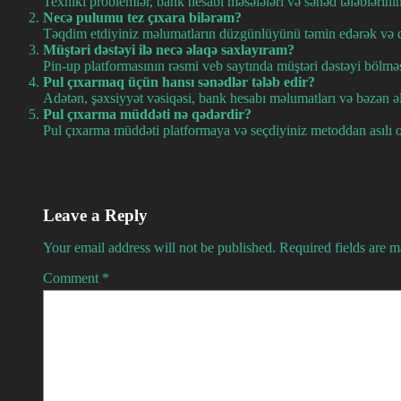
Texniki problemlər, bank hesabı məsələləri və sənəd tələblərinin
Necə pulumu tez çıxara bilərəm?
Təqdim etdiyiniz məlumatların düzgünlüyünü təmin edərək və qa
Müştəri dəstəyi ilə necə əlaqə saxlayıram?
Pin-up platformasının rəsmi veb saytında müştəri dəstəyi bölməsi
Pul çıxarmaq üçün hansı sənədlər tələb edir?
Adətən, şəxsiyyət vəsiqəsi, bank hesabı məlumatları və bəzən əl
Pul çıxarma müddəti nə qədərdir?
Pul çıxarma müddəti platformaya və seçdiyiniz metoddan asılı o
Leave a Reply
Your email address will not be published.
Required fields are 
Comment
*