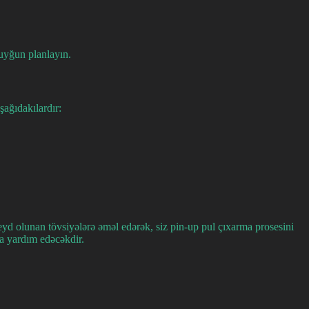
 uyğun planlayın.
şağıdakılardır:
eyd olunan tövsiyələrə əməl edərək, siz pin-up pul çıxarma prosesini
za yardım edəcəkdir.