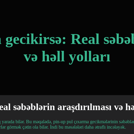
gecikirsə: Real səbə
və həll yolları
al səbəblərin araşdırılması və həl
ıq yarada bilər. Bu məqalədə, pin-up pul çıxarma gecikmələrinin səbəblər
 görmək çətin ola bilər. İndi bu məsələləri daha ətraflı incələyək.