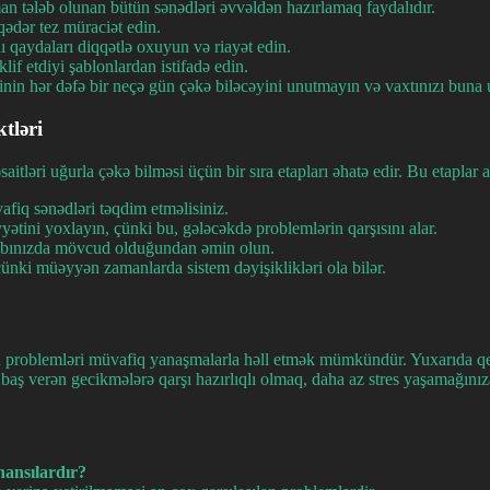
man tələb olunan bütün sənədləri əvvəldən hazırlamaq faydalıdır.
dər tez müraciət edin.
lı qaydaları diqqətlə oxuyun və riayət edin.
klif etdiyi şablonlardan istifadə edin.
inin hər dəfə bir neçə gün çəkə biləcəyini unutmayın və vaxtınızı buna
tləri
itləri uğurla çəkə bilməsi üçün bir sıra etapları əhatə edir. Bu etaplar a
afiq sənədləri təqdim etməlisiniz.
yətini yoxlayın, çünki bu, gələcəkdə problemlərin qarşısını alar.
sabınızda mövcud olduğundan əmin olun.
, çünki müəyyən zamanlarda sistem dəyişiklikləri ola bilər.
n bu problemləri müvafiq yanaşmalarla həll etmək mümkündür. Yuxarıda q
 baş verən gecikmələrə qarşı hazırlıqlı olmaq, daha az stres yaşamağını
hansılardır?