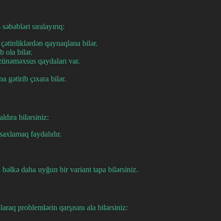
əbəbləri sıralayırıq:
 çətinliklərdən qaynaqlana bilər.
 ola bilər.
özünəməxsus qaydaları var.
 gətirib çıxara bilər.
dıra bilərsiniz:
 saxlamaq faydalıdır.
 bəlkə daha uyğun bir variant tapa bilərsiniz.
raq problemlərin qarşısını ala bilərsiniz: