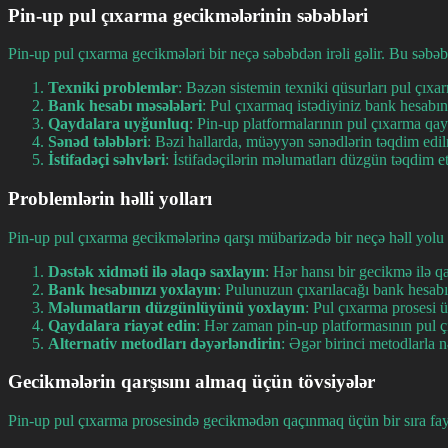
Pin-up pul çıxarma gecikmələrinin səbəbləri
Pin-up pul çıxarma gecikmələri bir neçə səbəbdən irəli gəlir. Bu səbəb
Texniki problemlər
: Bəzən sistemin texniki qüsurları pul çıxa
Bank hesabı məsələləri
: Pul çıxarmaq istədiyiniz bank hesabı
Qaydalara uyğunluq
: Pin-up platformalarının pul çıxarma qa
Sənəd tələbləri
: Bəzi hallarda, müəyyən sənədlərin təqdim edil
İstifadəçi səhvləri
: İstifadəçilərin məlumatları düzgün təqdim e
Problemlərin həlli yolları
Pin-up pul çıxarma gecikmələrinə qarşı mübarizədə bir neçə həll yolu 
Dəstək xidməti ilə əlaqə saxlayın
: Hər hansı bir gecikmə ilə qa
Bank hesabınızı yoxlayın
: Pulunuzun çıxarılacağı bank hesab
Məlumatların düzgünlüyünü yoxlayın
: Pul çıxarma prosesi 
Qaydalara riayət edin
: Hər zaman pin-up platformasının pul ç
Alternativ metodları dəyərləndirin
: Əgər birinci metodlarla n
Gecikmələrin qarşısını almaq üçün tövsiyələr
Pin-up pul çıxarma prosesində gecikmədən qaçınmaq üçün bir sıra fayda