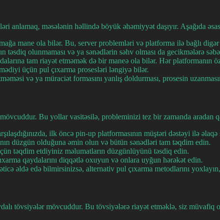
ləri anlamaq, məsələnin həllində böyük əhəmiyyət daşıyır. Aşağıda əsas s
rmağa mane ola bilər. Bu, server problemləri və platforma ilə bağlı digər
nın təsdiq olunmaması və ya sənədlərin səhv olması da gecikmələrə səbəb
ydalarına tam riayət etməmək də bir maneə ola bilər. Hər platformanın 
mədiyi üçün pul çıxarma prosesləri ləngiyə bilər.
tməməsi və ya müraciət formasını yanlış doldurması, prosesin uzanmasına
mövcuddur. Bu yollar vasitəsilə, probleminizi tez bir zamanda aradan qal
rşılaşdığınızda, ilk öncə pin-up platformasının müştəri dəstəyi ilə əlaqə
ının düzgün olduğuna əmin olun və bütün sənədləri tam təqdim edin.
üçün təqdim etdiyiniz məlumatların düzgünlüyünü təsdiq edin.
ıxarma qaydalarını diqqətlə oxuyun və onlara uyğun hərəkət edin.
əticə əldə edə bilmirsinizsə, alternativ pul çıxarma metodlarını yoxlayın,
lı tövsiyələr mövcuddur. Bu tövsiyələrə riayət etməklə, siz müvafiq ola