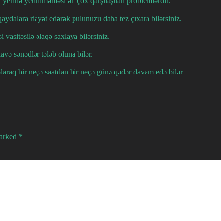
 yerinə yetirilməməsi ən çox qarşılaşılan problemlərdir.
ydalara riayət edərək pulunuzu daha tez çıxara bilərsiniz.
 vasitəsilə əlaqə saxlaya bilərsiniz.
avə sənədlər tələb oluna bilər.
laraq bir neçə saatdan bir neçə günə qədər davam edə bilər.
marked
*