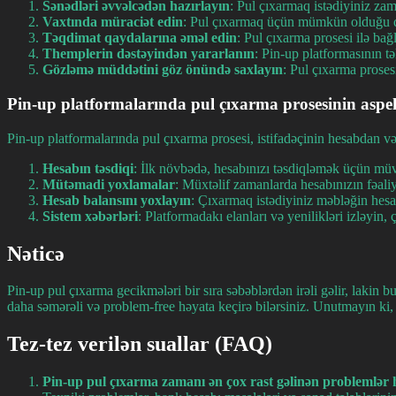
Sənədləri əvvəlcədən hazırlayın
: Pul çıxarmaq istədiyiniz za
Vaxtında müraciət edin
: Pul çıxarmaq üçün mümkün olduğu qə
Təqdimat qaydalarına əməl edin
: Pul çıxarma prosesi ilə bağ
Themplerin dəstəyindən yararlanın
: Pin-up platformasının tə
Gözləmə müddətini göz önündə saxlayın
: Pul çıxarma proses
Pin-up platformalarında pul çıxarma prosesinin aspek
Pin-up platformalarında pul çıxarma prosesi, istifadəçinin hesabdan vəsa
Hesabın təsdiqi
: İlk növbədə, hesabınızı təsdiqləmək üçün müv
Mütəmadi yoxlamalar
: Müxtəlif zamanlarda hesabınızın fəaliy
Hesab balansını yoxlayın
: Çıxarmaq istədiyiniz məbləğin he
Sistem xəbərləri
: Platformadakı elanları və yenilikləri izləyin
Nəticə
Pin-up pul çıxarma gecikmələri bir sıra səbəblərdən irəli gəlir, laki
daha səmərəli və problem-free həyata keçirə bilərsiniz. Unutmayın ki,
Tez-tez verilən suallar (FAQ)
Pin-up pul çıxarma zamanı ən çox rast gəlinən problemlər 