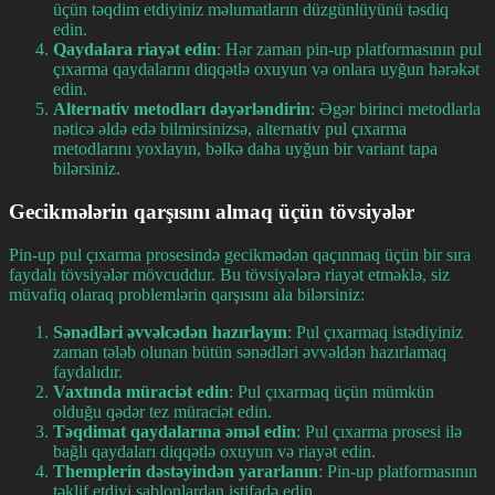
üçün təqdim etdiyiniz məlumatların düzgünlüyünü təsdiq
edin.
Qaydalara riayət edin
: Hər zaman pin-up platformasının pul
çıxarma qaydalarını diqqətlə oxuyun və onlara uyğun hərəkət
edin.
Alternativ metodları dəyərləndirin
: Əgər birinci metodlarla
nəticə əldə edə bilmirsinizsə, alternativ pul çıxarma
metodlarını yoxlayın, bəlkə daha uyğun bir variant tapa
bilərsiniz.
Gecikmələrin qarşısını almaq üçün tövsiyələr
Pin-up pul çıxarma prosesində gecikmədən qaçınmaq üçün bir sıra
faydalı tövsiyələr mövcuddur. Bu tövsiyələrə riayət etməklə, siz
müvafiq olaraq problemlərin qarşısını ala bilərsiniz:
Sənədləri əvvəlcədən hazırlayın
: Pul çıxarmaq istədiyiniz
zaman tələb olunan bütün sənədləri əvvəldən hazırlamaq
faydalıdır.
Vaxtında müraciət edin
: Pul çıxarmaq üçün mümkün
olduğu qədər tez müraciət edin.
Təqdimat qaydalarına əməl edin
: Pul çıxarma prosesi ilə
bağlı qaydaları diqqətlə oxuyun və riayət edin.
Themplerin dəstəyindən yararlanın
: Pin-up platformasının
təklif etdiyi şablonlardan istifadə edin.