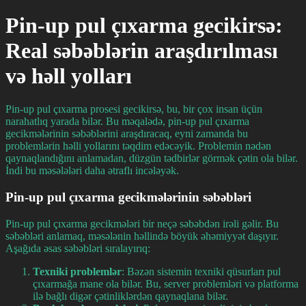
Pin-up pul çıxarma gecikirsə:
Real səbəblərin araşdırılması
və həll yolları
Pin-up pul çıxarma prosesi gecikirsə, bu, bir çox insan üçün
narahatlıq yarada bilər. Bu məqalədə, pin-up pul çıxarma
gecikmələrinin səbəblərini araşdıracaq, eyni zamanda bu
problemlərin həlli yollarını təqdim edəcəyik. Problemin nədən
qaynaqlandığını anlamadan, düzgün tədbirlər görmək çətin ola bilər.
İndi bu məsələləri daha ətraflı incələyək.
Pin-up pul çıxarma gecikmələrinin səbəbləri
Pin-up pul çıxarma gecikmələri bir neçə səbəbdən irəli gəlir. Bu
səbəbləri anlamaq, məsələnin həllində böyük əhəmiyyət daşıyır.
Aşağıda əsas səbəbləri sıralayırıq:
Texniki problemlər
: Bəzən sistemin texniki qüsurları pul
çıxarmağa mane ola bilər. Bu, server problemləri və platforma
ilə bağlı digər çətinliklərdən qaynaqlana bilər.