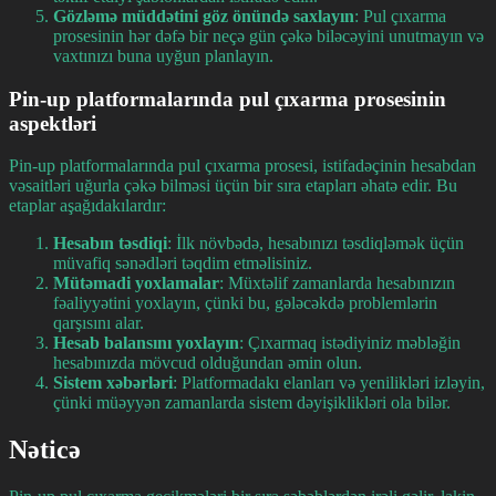
Gözləmə müddətini göz önündə saxlayın
: Pul çıxarma
prosesinin hər dəfə bir neçə gün çəkə biləcəyini unutmayın və
vaxtınızı buna uyğun planlayın.
Pin-up platformalarında pul çıxarma prosesinin
aspektləri
Pin-up platformalarında pul çıxarma prosesi, istifadəçinin hesabdan
vəsaitləri uğurla çəkə bilməsi üçün bir sıra etapları əhatə edir. Bu
etaplar aşağıdakılardır:
Hesabın təsdiqi
: İlk növbədə, hesabınızı təsdiqləmək üçün
müvafiq sənədləri təqdim etməlisiniz.
Mütəmadi yoxlamalar
: Müxtəlif zamanlarda hesabınızın
fəaliyyətini yoxlayın, çünki bu, gələcəkdə problemlərin
qarşısını alar.
Hesab balansını yoxlayın
: Çıxarmaq istədiyiniz məbləğin
hesabınızda mövcud olduğundan əmin olun.
Sistem xəbərləri
: Platformadakı elanları və yenilikləri izləyin,
çünki müəyyən zamanlarda sistem dəyişiklikləri ola bilər.
Nəticə