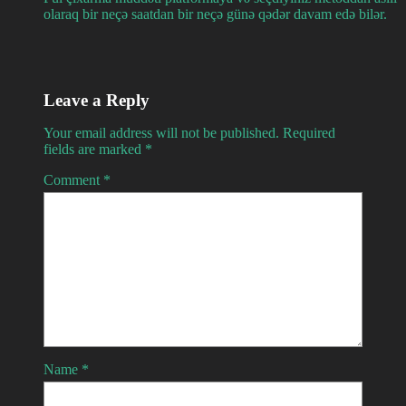
olaraq bir neçə saatdan bir neçə günə qədər davam edə bilər.
Leave a Reply
Your email address will not be published.
Required
fields are marked
*
Comment
*
Name
*