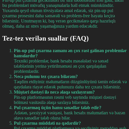
Pin-up pul çıxarma gecikmələri bir sıra səbəblərdən irəli gəlir, lakin
bu problemləri müvafiq yanaşmalarla həll etmək mümkündür.
Yuxarıda qeyd olunan tövsiyələrə əməl edərək, siz pin-up pul
çıxarma prosesini daha səmərəli və problem-free həyata keçirə
bilərsiniz. Unutmayın ki, baş verən gecikmələrə qarşı hazırlıqlı
olmaq, daha az stres yaşamağınıza yardım edəcəkdir.
Tez-tez verilən suallar (FAQ)
Pin-up pul çıxarma zamanı ən çox rast gəlinən problemlər
hansılardır?
Texniki problemlər, bank hesabı məsələləri və sənəd
tələblərinin yerinə yetirilməməsi ən çox qarşılaşılan
problemlərdir.
Necə pulumu tez çıxara bilərəm?
Təqdim etdiyiniz məlumatların düzgünlüyünü təmin edərək və
qaydalara riayət edərək pulunuzu daha tez çıxara bilərsiniz.
Müştəri dəstəyi ilə necə əlaqə saxlayıram?
Pin-up platformasının rəsmi veb saytında müştəri dəstəyi
bölməsi vasitəsilə əlaqə saxlaya bilərsiniz.
Pul çıxarmaq üçün hansı sənədlər tələb edir?
Adətən, şəxsiyyət vəsiqəsi, bank hesabı məlumatları və bəzən
əlavə sənədlər tələb oluna bilər.
Pul çıxarma müddəti nə qədərdir?
Pul çıxarma müddəti platformaya və seçdiyiniz metoddan asılı