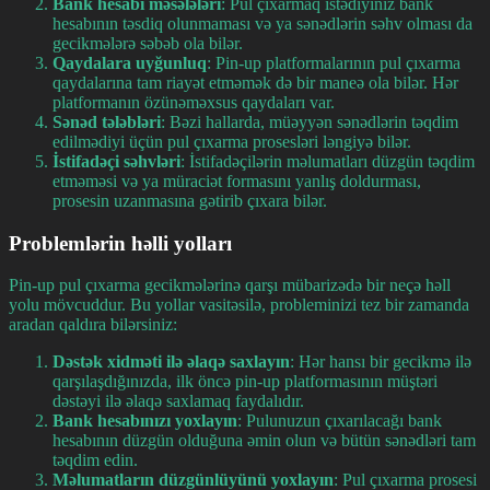
Bank hesabı məsələləri
: Pul çıxarmaq istədiyiniz bank
hesabının təsdiq olunmaması və ya sənədlərin səhv olması da
gecikmələrə səbəb ola bilər.
Qaydalara uyğunluq
: Pin-up platformalarının pul çıxarma
qaydalarına tam riayət etməmək də bir maneə ola bilər. Hər
platformanın özünəməxsus qaydaları var.
Sənəd tələbləri
: Bəzi hallarda, müəyyən sənədlərin təqdim
edilmədiyi üçün pul çıxarma prosesləri ləngiyə bilər.
İstifadəçi səhvləri
: İstifadəçilərin məlumatları düzgün təqdim
etməməsi və ya müraciət formasını yanlış doldurması,
prosesin uzanmasına gətirib çıxara bilər.
Problemlərin həlli yolları
Pin-up pul çıxarma gecikmələrinə qarşı mübarizədə bir neçə həll
yolu mövcuddur. Bu yollar vasitəsilə, probleminizi tez bir zamanda
aradan qaldıra bilərsiniz:
Dəstək xidməti ilə əlaqə saxlayın
: Hər hansı bir gecikmə ilə
qarşılaşdığınızda, ilk öncə pin-up platformasının müştəri
dəstəyi ilə əlaqə saxlamaq faydalıdır.
Bank hesabınızı yoxlayın
: Pulunuzun çıxarılacağı bank
hesabının düzgün olduğuna əmin olun və bütün sənədləri tam
təqdim edin.
Məlumatların düzgünlüyünü yoxlayın
: Pul çıxarma prosesi