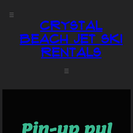
Crystal
Beach Jet Ski
Rentals
Pin-up pul