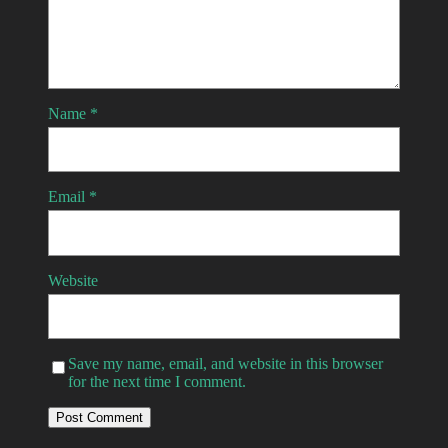
Name
*
Email
*
Website
Save my name, email, and website in this browser
for the next time I comment.