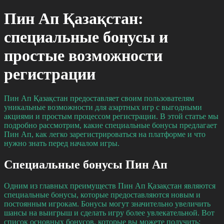
Пин Ап Қазақстан:
специальные бонусы и
простые возможности
регистрации
Пин Ап Қазақстан предоставляет своим пользователям
уникальные возможности для азартных игр с выгодными
акциями и простым процессом регистрации. В этой статье мы
подробно рассмотрим, какие специальные бонусы предлагает
Пин Ап, как легко зарегистрироваться на платформе и что
нужно знать перед началом игры.
Специальные бонусы Пин Ап
Одним из главных преимуществ Пин Ап Қазақстан являются
специальные бонусы, которые предоставляются новым и
постоянным игрокам. Бонусы могут значительно увеличить
шансы на выигрыш и сделать игру более увлекательной. Вот
список основных бонусов, которые вы можете получить: