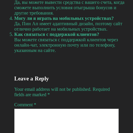
Да, вы можете вывести средства с вашего счета, когда
сможете выполнить условия отыгрыша бонусов и
другие требования.
Могу ли я играть на мобильных устройствах?
Да, Пин Ап имеет адаптивный дизайн, поэтому сайт
отлично работает на мобильных устройствах.
Как связаться с поддержкой клиентов?
Вы можете связаться с поддержкой клиентов через
онлайн-чат, электронную почту или по телефону,
указанным на сайте.
Leave a Reply
Your email address will not be published.
Required
fields are marked
*
Comment
*