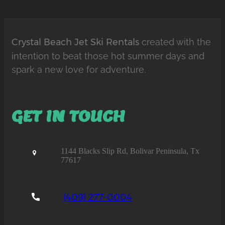
Crystal Beach Jet Ski Rentals
created with the
intention to beat those hot summer days and
spark a new love for adventure.
GET IN TOUCH
1144 Blacks Slip Rd, Bolivar Peninsula, Tx
77617
(409) 277-0004