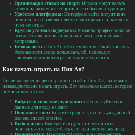
Организация ставок на спорт:
Игроки могут делать
ставки на различные спортивные события и турниры.
Удобство платформы:
Интерфейс сайта интуитивно
понятен, что позволяет легко навигировать и находить
нужные игры.
Круглосуточная поддержка:
Команда профессионалов
всегда готова помочь пользователям с возникшими
вопросами.
Безопасность:
Пин Ап обеспечивает высокий уровень
безопасности своих пользователей, используя
современные криптографические технологии.
Как начать играть на Пин Ап?
После завершения регистрации на сайте Пин Ап, вы можете
незамедлительно начать играть. Вот несколько шагов, которые
помогут вам в этом:
Войдите в свою учетную запись:
Используйте свои
данные для входа на сайт.
Пополните счет:
Внесите средства, используя удобный
для вас способ оплаты.
Выбор игры:
Выберите игру, в которую хотите
поиграть – это может быть слот или настольная игра.
Начните игру:
Нажмите “Играть” и наслаждайтесь