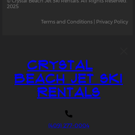
© Crystal Beach Jet Ski Rentals. All Rights Reserved.
2025
Terms and Conditions | Privacy Policy
Crystal
Beach Jet Ski
Rentals
(409) 277-0004