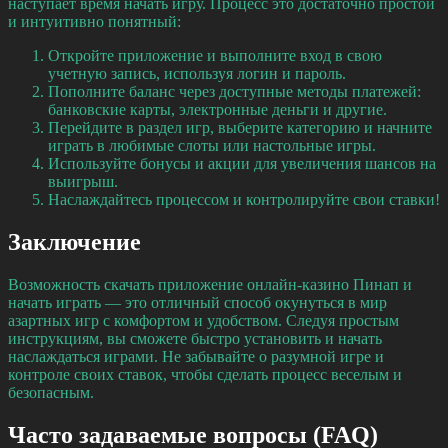
наступает время начать игру. Процесс это достаточно простой
и интуитивно понятный:
Откройте приложение и выполните вход в свою
учетную запись, используя логин и пароль.
Пополните баланс через доступные методы платежей:
банковские карты, электронные деньги и другие.
Перейдите в раздел игр, выберите категорию и начните
играть в любимые слоты или настольные игры.
Используйте бонусы и акции для увеличения шансов на
выигрыш.
Наслаждайтесь процессом и контролируйте свои ставки!
Заключение
Возможность скачать приложение онлайн-казино Пинап и
начать играть — это отличный способ окунуться в мир
азартных игр с комфортом и удобством. Следуя простым
инструкциям, вы сможете быстро установить и начать
наслаждаться играми. Не забывайте о разумной игре и
контроле своих ставок, чтобы сделать процесс веселым и
безопасным.
Часто задаваемые вопросы (FAQ)