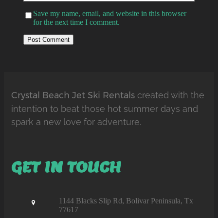
Save my name, email, and website in this browser
for the next time I comment.
Crystal Beach Jet Ski Rentals
created with the
intention to beat those hot summer days and
spark a new love for adventure.
GET IN TOUCH
1144 Blacks Slip Rd, Bolivar Peninsula, Tx
77617