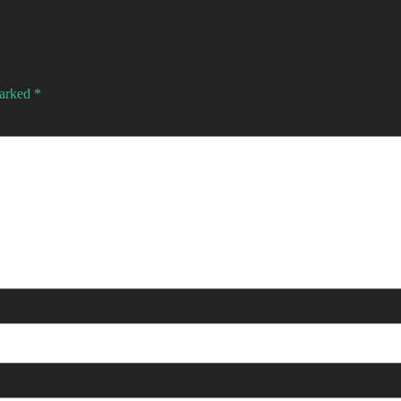
marked
*