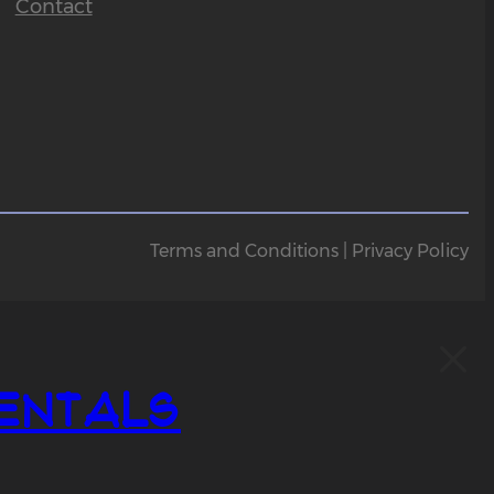
Contact
Terms and Conditions | Privacy Policy
entals