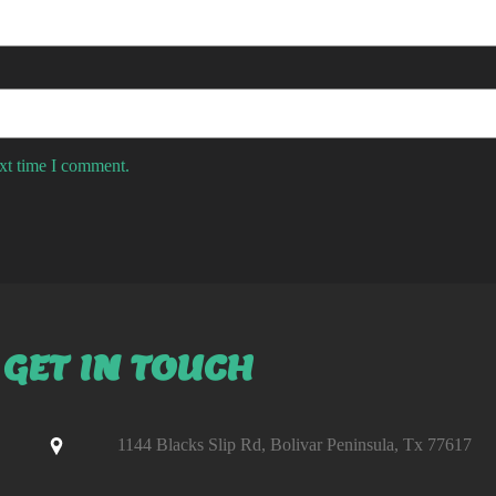
ext time I comment.
GET IN TOUCH
1144 Blacks Slip Rd, Bolivar Peninsula, Tx 77617