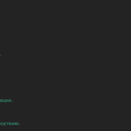
.
акции.
редствами.