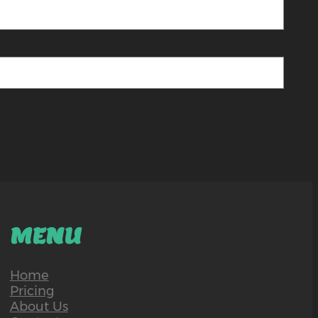
MENU
Home
Pricing
About Us