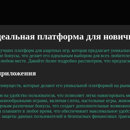
деальная платформа для нович
учших платформ для азартных игр, которая предлагает уникальн
ые бонусы, что делает его идеальным выбором для всех любител
в любом месте. Давайте более подробно рассмотрим, что предлаг
приложения
имуществ, которые делают его уникальной платформой на рынке
 на удобство пользователя, что позволяет легко навигировать 
разнообразными играми, включая слоты, настольные игры, живое
рокам различные бонусы, что создает дополнительные возможн
планшете в любое время, что обеспечивает максимальное удобс
 защиты данных пользователей и безопасных финансовых транз