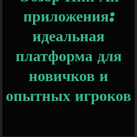
приложения:
идеальная
платформа для
новичков и
опытных игроков