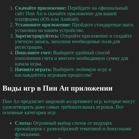
Скачайте приложение:
Перейдите на официальный
сайт Пин Ап и скачайте приложение для вашей
платформы (iOS или Android).
Установите приложение:
Пройдите стандартные шаги
установки на вашем устройстве.
Зарегистрируйтесь:
Откройте приложение и создайте
учетную запись, заполнив необходимые поля для
регистрации.
Пополните счет:
Выберите удобный способ
пополнения счета и внесите необходимую сумму для
начала игры.
Начните играть:
Выберите любимую игру и
наслаждайтесь игровым процессом!
Виды игр в Пин Ап приложении
Пин Ап предлагает широкий ассортимент игр, которые могут
удовлетворить даже самых требовательных игроков. Вот
основные категории игр:
Слоты:
Огромный выбор слотов от ведущих
провайдеров с разнообразной тематикой и бонусными
функциями.