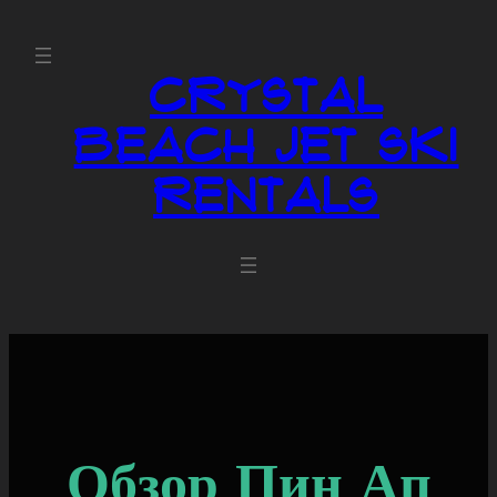
Crystal
Beach Jet Ski
Rentals
Обзор Пин Ап