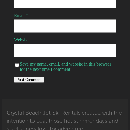
Email
*
Website
Save my name, email, and website in this browser
for the next time I comment.
Crystal Beach Jet Ski Rentals
created with the
intention to beat those hot summer days and
spark a new love for adventure.