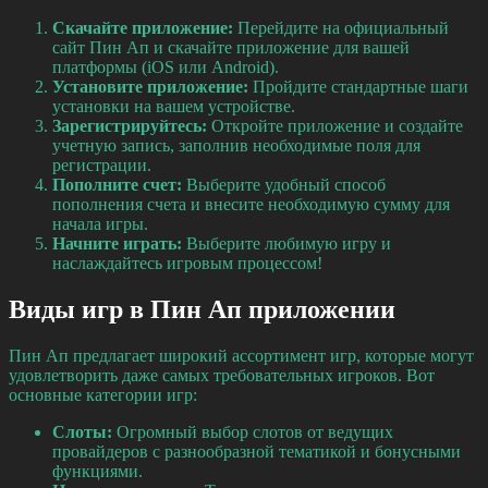
Скачайте приложение:
Перейдите на официальный
сайт Пин Ап и скачайте приложение для вашей
платформы (iOS или Android).
Установите приложение:
Пройдите стандартные шаги
установки на вашем устройстве.
Зарегистрируйтесь:
Откройте приложение и создайте
учетную запись, заполнив необходимые поля для
регистрации.
Пополните счет:
Выберите удобный способ
пополнения счета и внесите необходимую сумму для
начала игры.
Начните играть:
Выберите любимую игру и
наслаждайтесь игровым процессом!
Виды игр в Пин Ап приложении
Пин Ап предлагает широкий ассортимент игр, которые могут
удовлетворить даже самых требовательных игроков. Вот
основные категории игр:
Слоты:
Огромный выбор слотов от ведущих
провайдеров с разнообразной тематикой и бонусными
функциями.