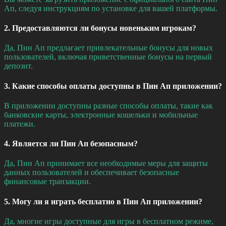
Ап, следуя инструкциям по установке для вашей платформы.
2. Предоставляются ли бонусы новеньким игрокам?
Да, Пин Ап предлагает привлекательные бонусы для новых
пользователей, включая приветственные бонусы на первый
депозит.
3. Какие способы оплаты доступны в Пин Ап приложении?
В приложении доступны разные способы оплаты, такие как
банковские карты, электронные кошельки и мобильные
платежи.
4. Является ли Пин Ап безопасным?
Да, Пин Ап принимает все необходимые меры для защиты
данных пользователей и обеспечивает безопасные
финансовые транзакции.
5. Могу ли я играть бесплатно в Пин Ап приложении?
Да, многие игры доступные для игры в бесплатном режиме,