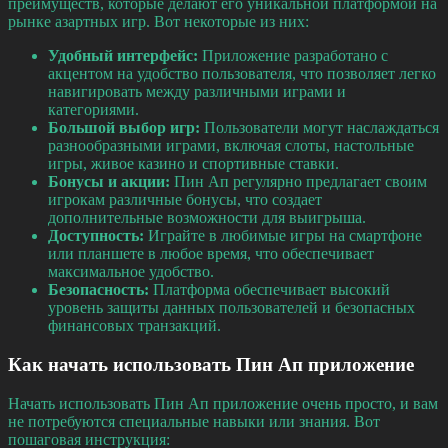
преимуществ, которые делают его уникальной платформой на
рынке азартных игр. Вот некоторые из них:
Удобный интерфейс:
Приложение разработано с
акцентом на удобство пользователя, что позволяет легко
навигировать между различными играми и
категориями.
Большой выбор игр:
Пользователи могут наслаждаться
разнообразными играми, включая слоты, настольные
игры, живое казино и спортивные ставки.
Бонусы и акции:
Пин Ап регулярно предлагает своим
игрокам различные бонусы, что создает
дополнительные возможности для выигрыша.
Доступность:
Играйте в любимые игры на смартфоне
или планшете в любое время, что обеспечивает
максимальное удобство.
Безопасность:
Платформа обеспечивает высокий
уровень защиты данных пользователей и безопасных
финансовых транзакций.
Как начать использовать Пин Ап приложение
Начать использовать Пин Ап приложение очень просто, и вам
не потребуются специальные навыки или знания. Вот
пошаговая инструкция: