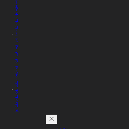
E
T
Y
V
I
D
E
O
S
F
E
R
R
Y
I
N
F
O
R
M
A
T
I
O
N
B
O
O
K
N
O
W