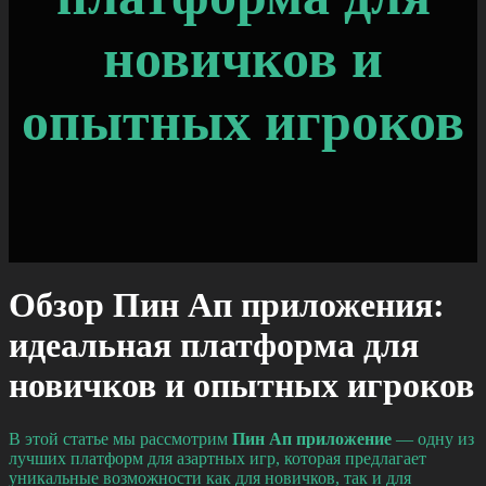
новичков и
опытных игроков
Обзор Пин Ап приложения:
идеальная платформа для
новичков и опытных игроков
В этой статье мы рассмотрим
Пин Ап приложение
— одну из
лучших платформ для азартных игр, которая предлагает
уникальные возможности как для новичков, так и для