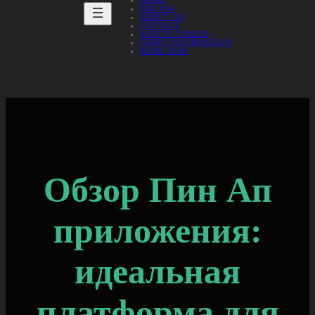
HOME
PRICING
ABOUT US
CONTACT
SAFETY VIDEOS
FERRY INFORMATION
BOOK NOW
Обзор Пин Ап
приложения:
идеальная
платформа для