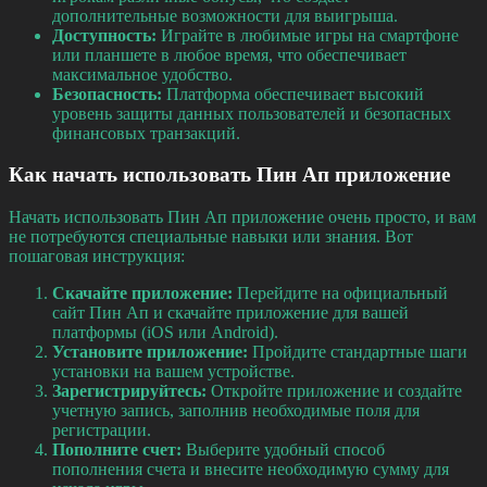
дополнительные возможности для выигрыша.
Доступность:
Играйте в любимые игры на смартфоне
или планшете в любое время, что обеспечивает
максимальное удобство.
Безопасность:
Платформа обеспечивает высокий
уровень защиты данных пользователей и безопасных
финансовых транзакций.
Как начать использовать Пин Ап приложение
Начать использовать Пин Ап приложение очень просто, и вам
не потребуются специальные навыки или знания. Вот
пошаговая инструкция:
Скачайте приложение:
Перейдите на официальный
сайт Пин Ап и скачайте приложение для вашей
платформы (iOS или Android).
Установите приложение:
Пройдите стандартные шаги
установки на вашем устройстве.
Зарегистрируйтесь:
Откройте приложение и создайте
учетную запись, заполнив необходимые поля для
регистрации.
Пополните счет:
Выберите удобный способ
пополнения счета и внесите необходимую сумму для