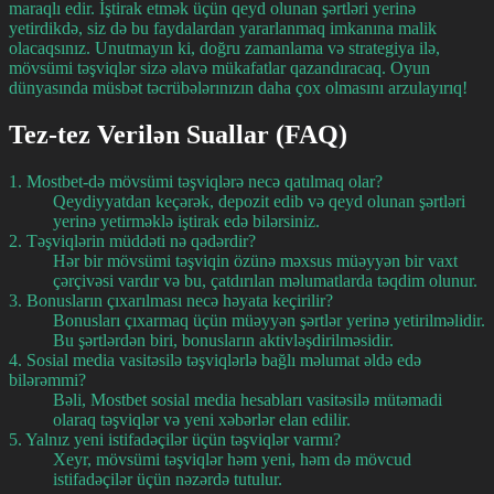
maraqlı edir. İştirak etmək üçün qeyd olunan şərtləri yerinə
yetirdikdə, siz də bu faydalardan yararlanmaq imkanına malik
olacaqsınız. Unutmayın ki, doğru zamanlama və strategiya ilə,
mövsümi təşviqlər sizə əlavə mükafatlar qazandıracaq. Oyun
dünyasında müsbət təcrübələrınızın daha çox olmasını arzulayırıq!
Tez-tez Verilən Suallar (FAQ)
1. Mostbet-də mövsümi təşviqlərə necə qatılmaq olar?
Qeydiyyatdan keçərək, depozit edib və qeyd olunan şərtləri
yerinə yetirməklə iştirak edə bilərsiniz.
2. Təşviqlərin müddəti nə qədərdir?
Hər bir mövsümi təşviqin özünə məxsus müəyyən bir vaxt
çərçivəsi vardır və bu, çatdırılan məlumatlarda təqdim olunur.
3. Bonusların çıxarılması necə həyata keçirilir?
Bonusları çıxarmaq üçün müəyyən şərtlər yerinə yetirilməlidir.
Bu şərtlərdən biri, bonusların aktivləşdirilməsidir.
4. Sosial media vasitəsilə təşviqlərlə bağlı məlumat əldə edə
bilərəmmi?
Bəli, Mostbet sosial media hesabları vasitəsilə mütəmadi
olaraq təşviqlər və yeni xəbərlər elan edilir.
5. Yalnız yeni istifadəçilər üçün təşviqlər varmı?
Xeyr, mövsümi təşviqlər həm yeni, həm də mövcud
istifadəçilər üçün nəzərdə tutulur.