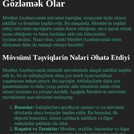
Gözləmək Olar
Mostbet Azərbaycanda mövsümi təşviqlər, oyunçular üçün xüsusi
təkliflər və bonuslar təqdim edir. Bu məqalədə, Mostbet-in təqdim
etdiyi mövsümi təşviqlərin nədən ibarət olduğunu, necə iştirak etmək
lazım olduğunu və hansı faydaları əldə edə biləcəyinizi
öyrənəcəksiniz. Hazır olun, çünki Mostbet Azərbaycanda oyun
dünyanızı daha da maraqlı etməyə hazırdır!
Mövsümi Təşviqlərin Nələri Əhatə Etdiyi
Mostbet Azərbaycanda müxtəlif mövsümlərlə əlaqəli təkliflər təqdim
edir ki, bu da istifadəçilərin daha çox təsirli oyun təcrübəsi
yaşamasına imkan tanıyır. Bu təşviqlər, istifadəçilərin daha çox
qazanmalarını və daha yaxşı şanslar əldə etmələrini təmin edən
xüsusi bonuslar və yarışlar daxildir. Aşağıda Mostbet-in mövsümi
təşviqlərinin əsas növlərini sıralayırıq:
Bonuslar:
İstifadəçilərə qeydiyyat zamanı və ya mövsümi
dövrlərdə əlavə bonuslar təqdim edilir. Bu bonuslar, ilk
depozit bonusları, xüsusi cashback təklifləri və digər
mükafatlar şəklində ola bilər.
Rəqabət və Turnirlər:
Mostbet, seçkilər, bayramlar və digər