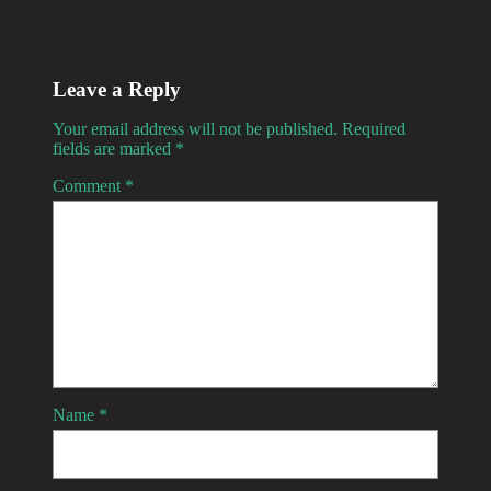
Leave a Reply
Your email address will not be published.
Required
fields are marked
*
Comment
*
Name
*