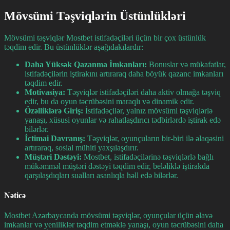
Mövsümi Təşviqlərin Üstünlükləri
Mövsümi təşviqlər Mostbet istifadəçiləri üçün bir çox üstünlük
təqdim edir. Bu üstünlüklər aşağıdakılardır:
Daha Yüksək Qazanma İmkanları:
Bonuslar və mükafatlar,
istifadəçilərin iştirakını artıraraq daha böyük qazanc imkanları
təqdim edir.
Motivasiya:
Təşviqlər istifadəçiləri daha aktiv olmağa təşviq
edir, bu da oyun təcrübəsini maraqlı və dinamik edir.
Özəlliklərə Giriş:
İstifadəçilər, yalnız mövsümi təşviqlərlə
yanaşı, xüsusi oyunlar və rahatlaşdırıcı tədbirlərdə iştirak edə
bilərlər.
İctimai Davranış:
Təşviqlər, oyunçuların bir-biri ilə əlaqəsini
artıraraq, sosial mühiti yaxşılaşdırır.
Müştəri Dəstəyi:
Mostbet, istifadəçilərinə təşviqlərlə bağlı
mükəmməl müştəri dəstəyi təqdim edir, beləliklə iştirakda
qarşılaşdıqları sualları asanlıqla həll edə bilərlər.
Nəticə
Mostbet Azərbaycanda mövsümi təşviqlər, oyunçular üçün əlavə
imkanlar və yeniliklər təqdim etməklə yanaşı, oyun təcrübəsini daha