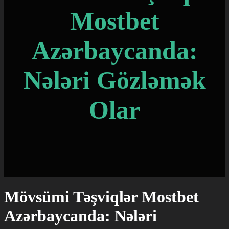
Mostbet
Azərbaycanda:
Nələri Gözləmək
Olar
Mövsümi Təşviqlər Mostbet
Azərbaycanda: Nələri