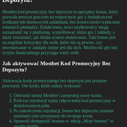
Mostbet kod promocyjny bez depozytu to specjalny bonus, który
pozwala nowym graczom na rozpoczęcie gry z dodatkowymi
środkami lub darmowymi zakładami, bez konieczności wpłacania
własnych pieniędzy. Dzięki temu, nowi użytkownicy mogą
zaznajomić się z platformą, wypróbować różne gry i zakłady, a
także zrozumieć, jak działa system obstawiania. Taki bonus jest
szczególnie korzystny dla osób, które nie są pewne, czy
inwestowanie w zakłady online jest dla nich. Możliwość gry bez
ryzyka financialnego przyciąga wiele osób.
Jak aktywować Mostbet Kod Promocyjny Bez
Depozytu?
Aktywacja kodu promocyjnego bez depozytu jest prostym
procesem. Oto kroki, które należy wykonać:
Odwiedź stronę Mostbet i zarejestruj nowe konto.
Podczas rejestracji wpisz odpowiedni kod promocyjny w
dedykowanym polu.
Po zakończeniu rejestracji, bonus bez depozytu zostanie
automatycznie przypisany do twojego konta.
Sprawdź dostępność bonusu w sekcji „Moje bonusy” w
swoim profilu.