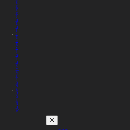
E
T
Y
V
I
D
E
O
S
F
E
R
R
Y
I
N
F
O
R
M
A
T
I
O
N
B
O
O
K
N
O
W