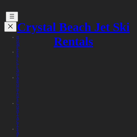
Crystal Beach Jet Ski
Rentals
H
O
M
E
P
R
I
C
I
N
G
A
B
O
U
T
U
S
C
O
N
T
A
C
T
S
A
F