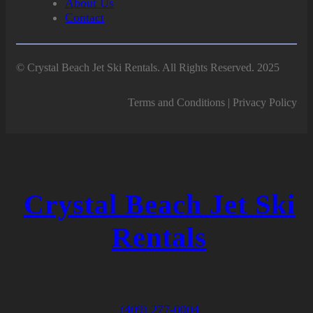
About Us
Contact
© Crystal Beach Jet Ski Rentals. All Rights Reserved. 2025
Terms and Conditions | Privacy Policy
Crystal Beach Jet Ski
Rentals
(409) 277-0004