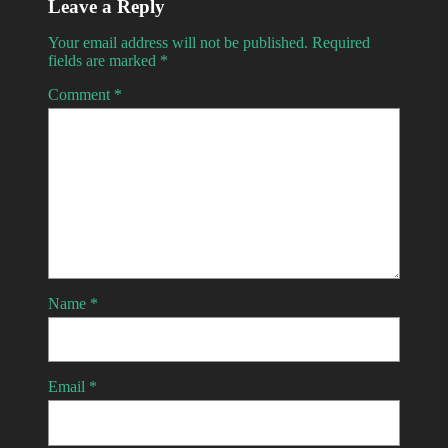
Leave a Reply
Your email address will not be published.
Required
fields are marked
*
Comment
*
Name
*
Email
*