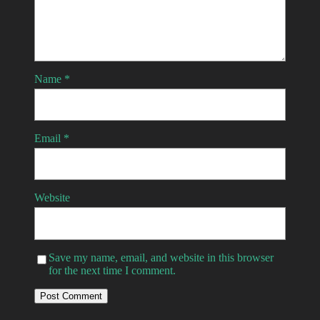
Name
*
Email
*
Website
Save my name, email, and website in this browser
for the next time I comment.