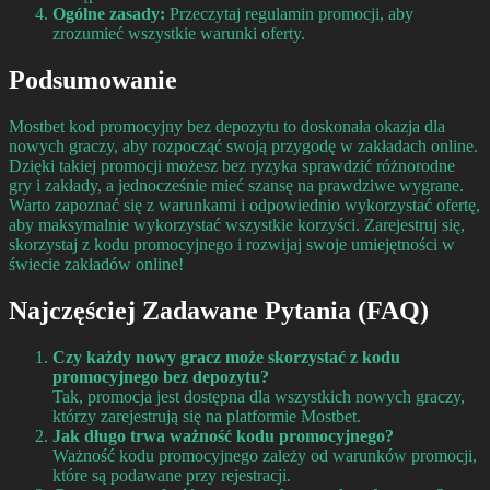
Ogólne zasady:
Przeczytaj regulamin promocji, aby
zrozumieć wszystkie warunki oferty.
Podsumowanie
Mostbet kod promocyjny bez depozytu to doskonała okazja dla
nowych graczy, aby rozpocząć swoją przygodę w zakładach online.
Dzięki takiej promocji możesz bez ryzyka sprawdzić różnorodne
gry i zakłady, a jednocześnie mieć szansę na prawdziwe wygrane.
Warto zapoznać się z warunkami i odpowiednio wykorzystać ofertę,
aby maksymalnie wykorzystać wszystkie korzyści. Zarejestruj się,
skorzystaj z kodu promocyjnego i rozwijaj swoje umiejętności w
świecie zakładów online!
Najczęściej Zadawane Pytania (FAQ)
Czy każdy nowy gracz może skorzystać z kodu
promocyjnego bez depozytu?
Tak, promocja jest dostępna dla wszystkich nowych graczy,
którzy zarejestrują się na platformie Mostbet.
Jak długo trwa ważność kodu promocyjnego?
Ważność kodu promocyjnego zależy od warunków promocji,
które są podawane przy rejestracji.