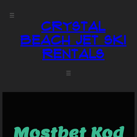
Crystal
Beach Jet Ski
Rentals
Mostbet Kod