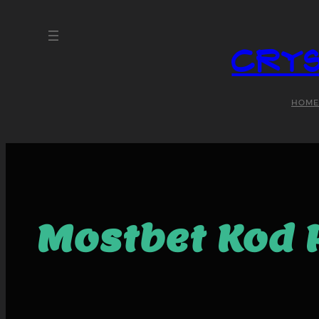
Crys
HOME
Mostbet Kod 