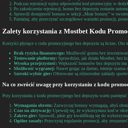
Podczas rejestracji wpisz odpowiedni kod promocyjny w ded
Po zakończeniu rejestracji, bonus bez depozytu zostanie autom
Sprawdź dostępność bonusu w sekcji „Moje bonusy” w swoim 
Pamiętaj, aby przeczytać szczegółowe warunki promocji, ponie
Zalety korzystania z Mostbet Kodu Promo
Korzyści płynące z codu promocyjnego bez depozytu są liczne. Oto ni
Brak ryzyka finansowego:
Możliwość grania bez inwestowani
Testowanie platformy:
Sprawdzisz, jak działa Mostbet, bez k
Wysoka przejrzystość:
Większość bonusów bez depozytu ma j
Możliwość wygranej:
Nawet grając za darmo, istnieje szansa
Szeroki wybór gier:
Oferowane są różnorodne zakłady sporto
Na co zwrócić uwagę przy korzystaniu z kodu promo
Przy korzystaniu z kodu promocyjnego bez depozytu warto pamiętać o
Wymagania obrotu:
Zazwyczaj bonusy wymagają, abyś obstaw
Czas na aktywację:
Upewnij się, że wykorzystasz kod w okreś
Zakres gier:
Sprawdź, jakie gry kwalifikują się do wykorzysta
Ogólne zasady:
Przeczytaj regulamin promocji, aby zrozumieć 