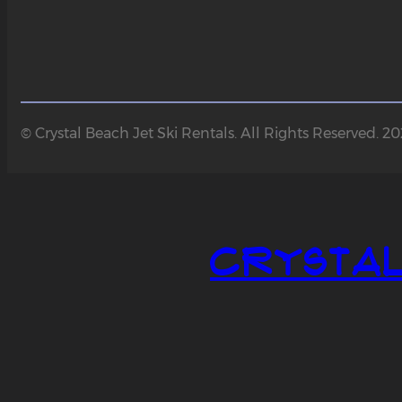
© Crystal Beach Jet Ski Rentals. All Rights Reserved. 2
Crystal