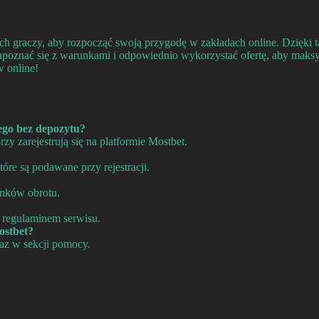
h graczy, aby rozpocząć swoją przygodę w zakładach online. Dzięki t
poznać się z warunkami i odpowiednio wykorzystać ofertę, aby maksyma
w online!
ego bez depozytu?
zy zarejestrują się na platformie Mostbet.
e są podawane przy rejestracji.
unków obrotu.
 regulaminem serwisu.
ostbet?
raz w sekcji pomocy.