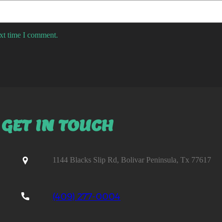
ext time I comment.
GET IN TOUCH
1144 Blacks Slip Rd, Bolivar Peninsula, Tx 77617
(409) 277-0004