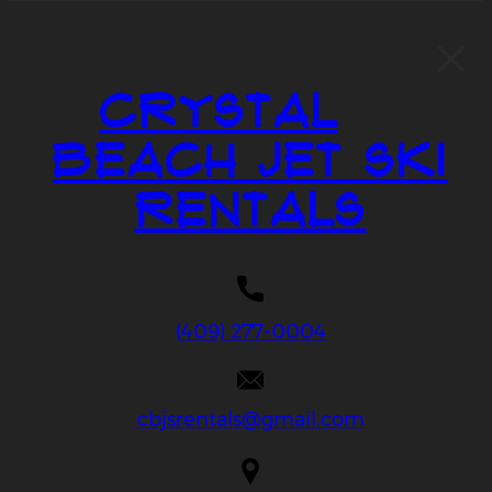
Crystal
Beach Jet Ski
Rentals
(409) 277-0004
cbjsrentals@gmail.com