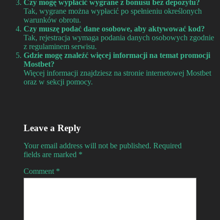
Czy mogę wypłacić wygrane z bonusu bez depozytu?
Tak, wygrane można wypłacić po spełnieniu określonych
warunków obrotu.
Czy muszę podać dane osobowe, aby aktywować kod?
Tak, rejestracja wymaga podania danych osobowych zgodnie
z regulaminem serwisu.
Gdzie mogę znaleźć więcej informacji na temat promocji
Mostbet?
Więcej informacji znajdziesz na stronie internetowej Mostbet
oraz w sekcji pomocy.
Leave a Reply
Your email address will not be published.
Required
fields are marked
*
Comment
*