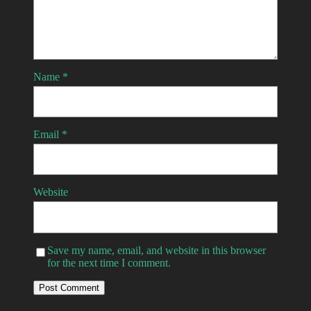
Name
*
Email
*
Website
Save my name, email, and website in this browser
for the next time I comment.