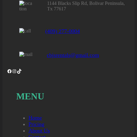
1144 Blacks Slip Rd, Bolivar Peninsula,
Tx 77617
(409) 277-0004
cbjsrentals@gmail.com
Facebook
Instagram
TikTok
MENU
Home
Pricing
About Us