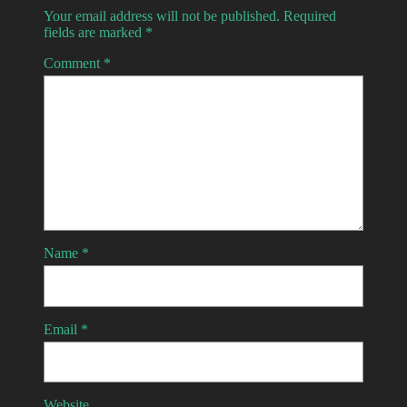
Your email address will not be published.
Required
fields are marked
*
Comment
*
Name
*
Email
*
Website