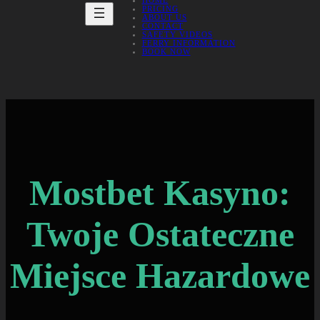
HOME
PRICING
ABOUT US
CONTACT
SAFETY VIDEOS
FERRY INFORMATION
BOOK NOW
Mostbet Kasyno:
Twoje Ostateczne
Miejsce Hazardowe