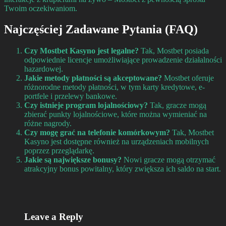
Twoim oczekiwaniom.
Najczęściej Zadawane Pytania (FAQ)
Czy Mostbet Kasyno jest legalne?
Tak, Mostbet posiada
odpowiednie licencje umożliwiające prowadzenie działalności
hazardowej.
Jakie metody płatności są akceptowane?
Mostbet oferuje
różnorodne metody płatności, w tym karty kredytowe, e-
portfele i przelewy bankowe.
Czy istnieje program lojalnościowy?
Tak, gracze mogą
zbierać punkty lojalnościowe, które można wymieniać na
różne nagrody.
Czy mogę grać na telefonie komórkowym?
Tak, Mostbet
Kasyno jest dostępne również na urządzeniach mobilnych
poprzez przeglądarkę.
Jakie są największe bonusy?
Nowi gracze mogą otrzymać
atrakcyjny bonus powitalny, który zwiększa ich saldo na start.
Leave a Reply