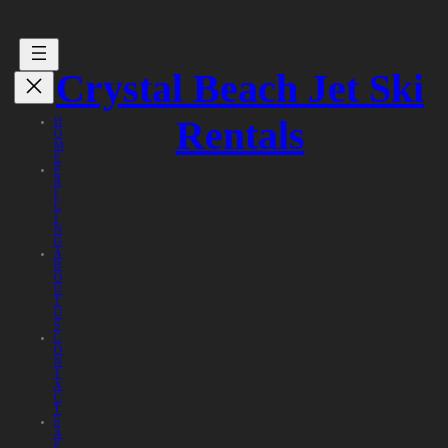
Crystal Beach Jet Ski
Rentals
H
O
M
E
P
R
I
C
I
N
G
A
B
O
U
T
U
S
C
O
N
T
A
C
T
S
A
F