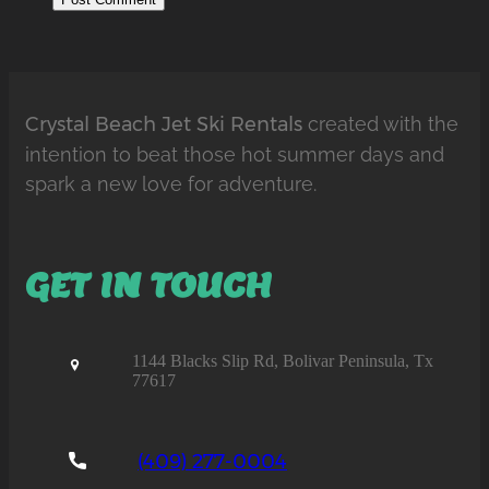
Crystal Beach Jet Ski Rentals
created with the
intention to beat those hot summer days and
spark a new love for adventure.
GET IN TOUCH
1144 Blacks Slip Rd, Bolivar Peninsula, Tx
77617
(409) 277-0004