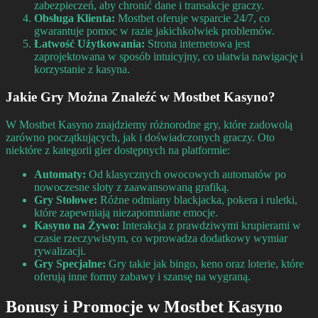
zabezpieczeń, aby chronić dane i transakcje graczy.
Obsługa Klienta:
Mostbet oferuje wsparcie 24/7, co
gwarantuje pomoc w razie jakichkolwiek problemów.
Łatwość Użytkowania:
Strona internetowa jest
zaprojektowana w sposób intuicyjny, co ułatwia nawigację i
korzystanie z kasyna.
Jakie Gry Można Znaleźć w Mostbet Kasyno?
W Mostbet Kasyno znajdziemy różnorodne gry, które zadowolą
zarówno początkujących, jak i doświadczonych graczy. Oto
niektóre z kategorii gier dostępnych na platformie:
Automaty:
Od klasycznych owocowych automatów po
nowoczesne sloty z zaawansowaną grafiką.
Gry Stołowe:
Różne odmiany blackjacka, pokera i ruletki,
które zapewniają niezapomniane emocje.
Kasyno na Żywo:
Interakcja z prawdziwymi krupierami w
czasie rzeczywistym, co wprowadza dodatkowy wymiar
rywalizacji.
Gry Specjalne:
Gry takie jak bingo, keno oraz loterie, które
oferują inne formy zabawy i szansę na wygraną.
Bonusy i Promocje w Mostbet Kasyno