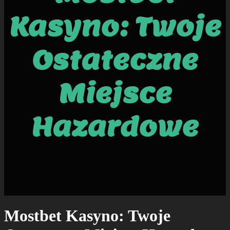
Kasyno: Twoje
Ostateczne
Miejsce
Hazardowe
Mostbet Kasyno: Twoje