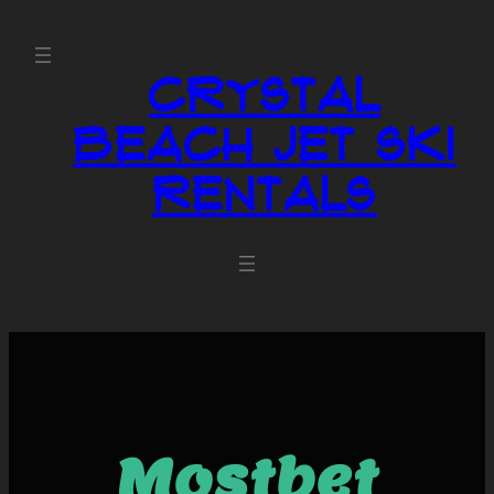
Crystal
Beach Jet Ski
Rentals
Mostbet