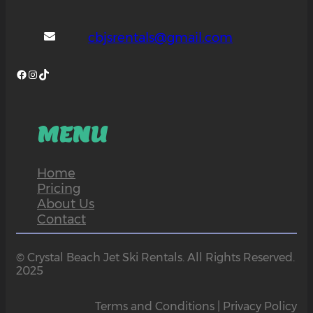
cbjsrentals@gmail.com
Facebook
Instagram
TikTok
MENU
Home
Pricing
About Us
Contact
© Crystal Beach Jet Ski Rentals. All Rights Reserved.
2025
Terms and Conditions | Privacy Policy