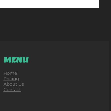
MENU
Home
Pricing
About Us
Contact