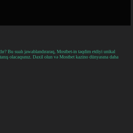
r? Bu sualı jawablandıraraq, Mostbet-in təqdim etdiyi unikal
 tanış olacaqsınız. Daxil olun və Mostbet kazino dünyasına daha