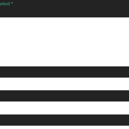
marked
*