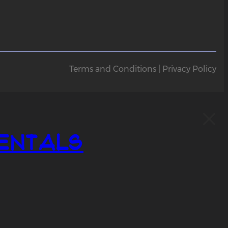
Terms and Conditions | Privacy Policy
entals