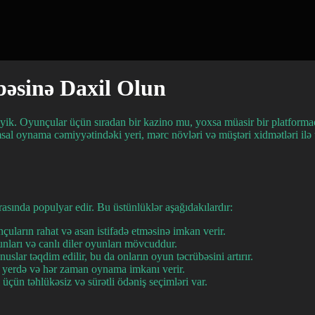
əsinə Daxil Olun
k. Oyunçular üçün sıradan bir kazino mu, yoxsa müasir bir platformadı
al oynama cəmiyyətindəki yeri, mərc növləri və müştəri xidmətləri ilə
arasında populyar edir. Bu üstünlüklər aşağıdakılardır:
çuların rahat və asan istifadə etməsinə imkan verir.
nları və canlı diler oyunları mövcuddur.
slar təqdim edilir, bu da onların oyun təcrübəsini artırır.
ər yerdə və hər zaman oynama imkanı verir.
çün təhlükəsiz və sürətli ödəniş seçimləri var.