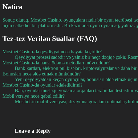
Nəticə
Sonuç olaraq, Mostbet Casino, oyunçulara nadir bir oyun təcrübəsi təq
üçün cəlbedici bir platformadır. Bu kazinoda oyun oynamaq, yalnız əy
Tez-tez Verilən Suallar (FAQ)
Mostbet Casino-da qeydiyyat necə həyata keçirilir?
Qeydiyyat prosesi sadədir və yalnız bir neçə dəqiqə çəkir. Rəsm
Mostbet Casino-da hansı ödəmə metodları mövcuddur?
Bank kartları, elektron pul kisələri, kriptovalyutalar və daha bir
Bonusları necə əldə etmək mümkündür?
Yeni qeydiyyatdan keçən oyunçular, bonusları əldə etmək üçün mü
Mostbet Casino-da oyunlar ədalətlidirmi?
Bəli, oyunlar müstəqil yoxlama orqanları tərəfindən test edilir v
Mobil versiya necə qəbul edilir?
Mostbet-in mobil versiyası, dizaynına görə tam optimallaşdırılmış
Leave a Reply