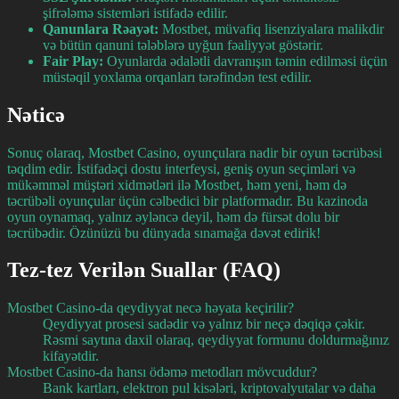
şifrələmə sistemləri istifadə edilir.
Qanunlara Rəayət:
Mostbet, müvafiq lisenziyalara malikdir
və bütün qanuni tələblərə uyğun fəaliyyət göstərir.
Fair Play:
Oyunlarda ədalətli davranışın təmin edilməsi üçün
müstəqil yoxlama orqanları tərəfindən test edilir.
Nəticə
Sonuç olaraq, Mostbet Casino, oyunçulara nadir bir oyun təcrübəsi
təqdim edir. İstifadəçi dostu interfeysi, geniş oyun seçimləri və
mükəmməl müştəri xidmətləri ilə Mostbet, həm yeni, həm də
təcrübəli oyunçular üçün cəlbedici bir platformadır. Bu kazinoda
oyun oynamaq, yalnız əyləncə deyil, həm də fürsət dolu bir
təcrübədir. Özünüzü bu dünyada sınamağa dəvət edirik!
Tez-tez Verilən Suallar (FAQ)
Mostbet Casino-da qeydiyyat necə həyata keçirilir?
Qeydiyyat prosesi sadədir və yalnız bir neçə dəqiqə çəkir.
Rəsmi saytına daxil olaraq, qeydiyyat formunu doldurmağınız
kifayətdir.
Mostbet Casino-da hansı ödəmə metodları mövcuddur?
Bank kartları, elektron pul kisələri, kriptovalyutalar və daha