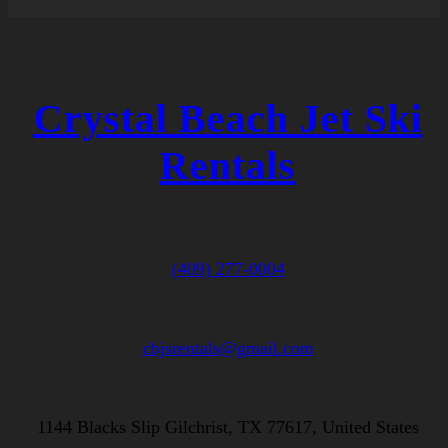
Crystal Beach Jet Ski
Rentals
(409) 277-0004
cbjsrentals@gmail.com
1144 Blacks Slip Gilchrist, TX 77617, United States