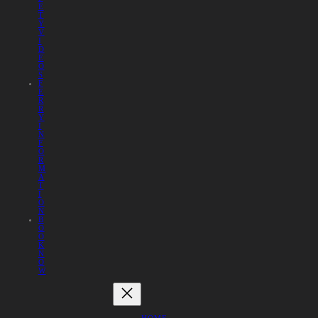
E
T
Y
V
I
D
E
O
S
F
E
R
R
Y
I
N
F
O
R
M
A
T
I
O
N
B
O
O
K
N
O
W