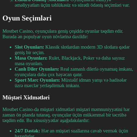
əməliyyatları üçün təhlükəsiz və sürətli ödəniş seçimləri var.
Oyun Seçimləri
Mostbet Casino, oyunçulara geniş çeşiddə oyunlar təqdim edir.
Burada ən populyar oyun növlərinə daxildir:
Slot Oyunları:
Klassik slotlardan modern 3D slotlara qədər
geniş bir seçim.
Masa Oyunları:
Rulet, Blackjack, Poker və daha sayısız
masa oyunları.
Canlı Diler Oyunları:
Real zamanlı dilerlə oynamaq imkanı,
oyunçulara daha çox həyəcan qatır.
Sport Mərc Oyunları:
Müxtəlif idman yarışı və hadisələr
üzrə mərclər yerləşdirmək imkanı.
Müştəri Xidmətləri
Mostbet Casino-da müştəri xidmətləri müştəri məmnuniyyətini hər
zaman ön planda tutaraq, oyunçular üçün mükəmməl bir təcrübə
təqdim edir. Bu xüsusiyyətlər aşağıdakılardır:
24/7 Dəstək:
Hər an müştəri suallarına cavab vermək üçün
hazırdırlar.