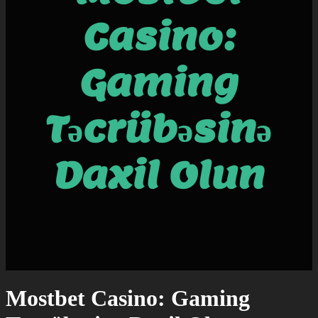
Casino:
Gaming
Təcrübəsinə
Daxil Olun
Mostbet Casino: Gaming