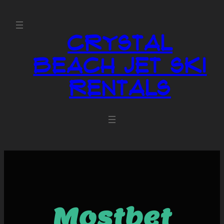
Crystal
Beach Jet Ski
Rentals
Mostbet