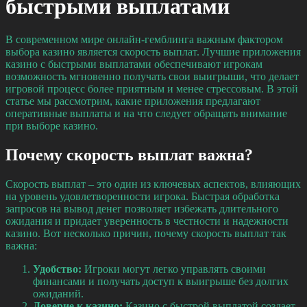
быстрыми выплатами
В современном мире онлайн-гемблинга важным фактором
выбора казино является скорость выплат. Лучшие приложения
казино с быстрыми выплатами обеспечивают игрокам
возможность мгновенно получать свои выигрыши, что делает
игровой процесс более приятным и менее стрессовым. В этой
статье мы рассмотрим, какие приложения предлагают
оперативные выплаты и на что следует обращать внимание
при выборе казино.
Почему скорость выплат важна?
Скорость выплат – это один из ключевых аспектов, влияющих
на уровень удовлетворенности игрока. Быстрая обработка
запросов на вывод денег позволяет избежать длительного
ожидания и придает уверенность в честности и надежности
казино. Вот несколько причин, почему скорость выплат так
важна:
Удобство:
Игроки могут легко управлять своими
финансами и получать доступ к выигрыше без долгих
ожиданий.
Доверие к казино:
Казино с быстрой выплатой создает