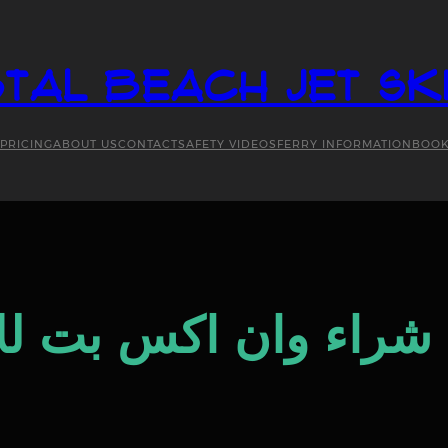
tal Beach Jet Sk
PRICING
ABOUT US
CONTACT
SAFETY VIDEOS
FERRY INFORMATION
BOO
ي شراء وان اكس بت للا