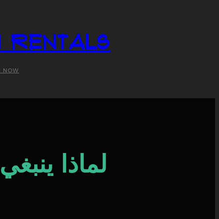
i Rentals
K NOW
لماذا ينبغ