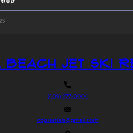
Facebook
Instagram
TikTok
025
 Beach Jet Ski R
(409) 277-0004
cbjsrentals@gmail.com