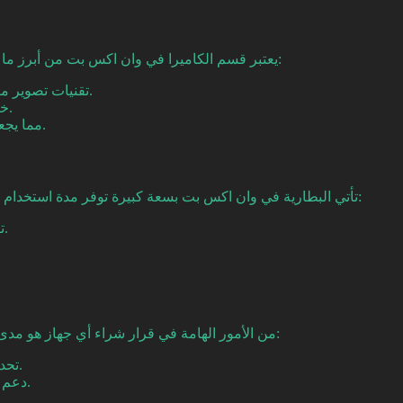
يعتبر قسم الكاميرا في وان اكس بت من أبرز ما يميزه، حيث يوفر صورًا ذات تفاصيل ودقة عالية. تشمل مزايا الكاميرا:
تقنيات تصوير متقدمة تتيح للمستخدم صوراً واضحة حتى في الإضاءة المنخفضة.
خصائص مثل وضع البورتريه ووضع الماكرو لتعزيز تجربة التصوير.
قدرة الفيديو على التصوير بدقة 4K، مما يجعلها مثالية للذكريات المهمة.
تأتي البطارية في وان اكس بت بسعة كبيرة توفر مدة استخدام طويلة دون الحاجة إلى الشحن المتكرر. مميزات بطارية الهاتف تشمل:
تقنيات الشحن السريع التي تتيح لك إعادة شحن البطارية بسرعة.
من الأمور الهامة في قرار شراء أي جهاز هو مدى الدعم والتحديثات التي يتلقاها. يضمن لك وان اكس بت الحصول على:
تحديثات نظام التشغيل بشكل دوري لتحسين الأداء وإصلاح الأخطاء.
دعم فني متواصل من الشركة المصنعة، مما يوفر لك شعوراً بالأمان.