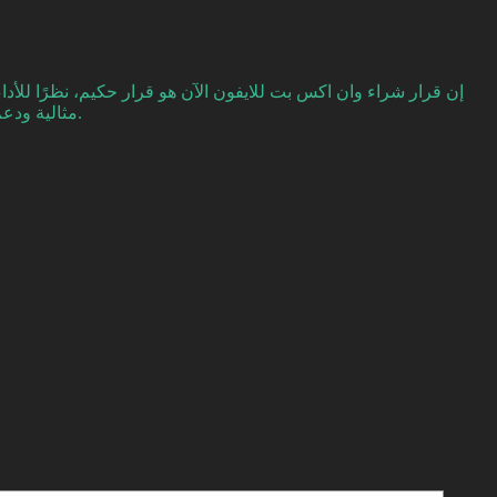
إن قرار شراء وان اكس بت للايفون الآن هو قرار حكيم، نظرًا للأد
مثالية ودعم مستمر عبر الزمن. من الضروري دائمًا مراجعة احتياجاتك ومتطلباتك، ومع وان اكس بت، ستجد أنك تشتري منتجًا يلبي كافة هذه المتطلبات.