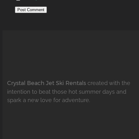
Crystal Beach Jet Ski Rentals
created with the
intention to beat those hot summer days and
spark a new love for adventure.