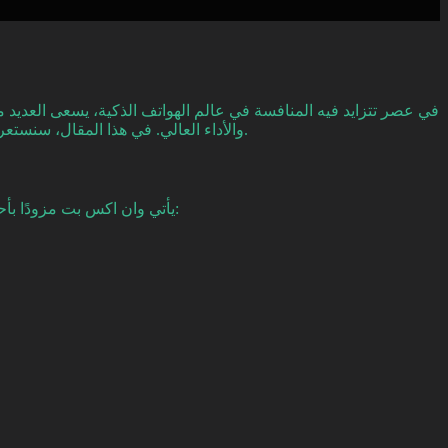
في عصر تتزايد فيه المنافسة في عالم الهواتف الذكية، يسعى العديد 
والأداء العالي. في هذا المقال، سنستعرض الأسباب التي تجعل من الضروري شراء وان اكس بت للايفون الآن، وسنبحث في الميزات والفوائد التي يقدمها، مما يجعله استثمارًا حكيمًا.
يأتي وان اكس بت مزودًا بأحدث تقنيات المعالجة، مما يضمن أداءً فائقًا وسرعة في تنفيذ المهام حتى الأكثر تعقيدًا. إليك بعض الأسباب لماذا يعد الأداء أحد أبرز مزايا الجهاز: