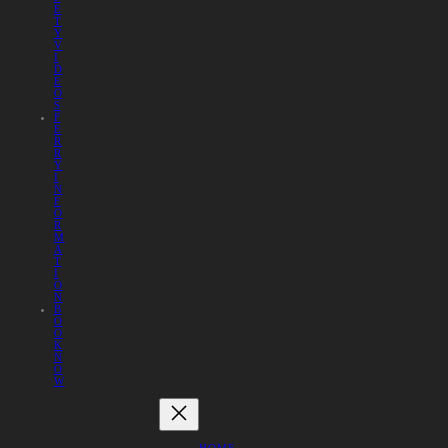
E
T
Y
V
I
D
E
O
S
F
E
R
R
Y
I
N
F
O
R
M
A
T
I
O
N
B
O
O
K
N
O
W