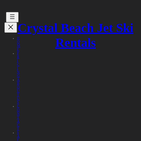
Crystal Beach Jet Ski
Rentals
H
O
M
E
P
R
I
C
I
N
G
A
B
O
U
T
U
S
C
O
N
T
A
C
T
S
A
F