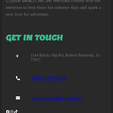
Crystal Beach Jet Ski Rentals
created with the
intention to beat those hot summer days and spark a
new love for adventure.
GET IN TOUCH
1144 Blacks Slip Rd, Bolivar Peninsula, Tx
77617
(409) 277-0004
cbjsrentals@gmail.com
Facebook
Instagram
TikTok