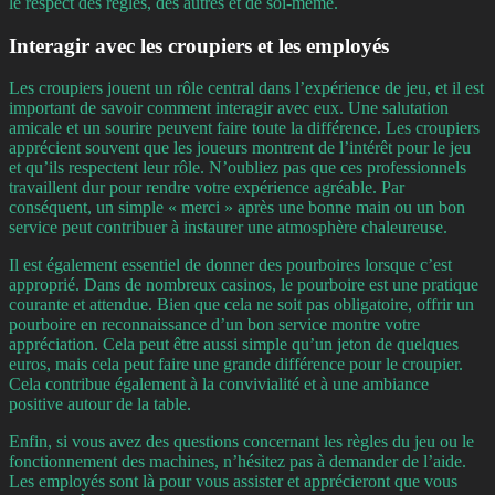
le respect des règles, des autres et de soi-même.
Interagir avec les croupiers et les employés
Les croupiers jouent un rôle central dans l’expérience de jeu, et il est
important de savoir comment interagir avec eux. Une salutation
amicale et un sourire peuvent faire toute la différence. Les croupiers
apprécient souvent que les joueurs montrent de l’intérêt pour le jeu
et qu’ils respectent leur rôle. N’oubliez pas que ces professionnels
travaillent dur pour rendre votre expérience agréable. Par
conséquent, un simple « merci » après une bonne main ou un bon
service peut contribuer à instaurer une atmosphère chaleureuse.
Il est également essentiel de donner des pourboires lorsque c’est
approprié. Dans de nombreux casinos, le pourboire est une pratique
courante et attendue. Bien que cela ne soit pas obligatoire, offrir un
pourboire en reconnaissance d’un bon service montre votre
appréciation. Cela peut être aussi simple qu’un jeton de quelques
euros, mais cela peut faire une grande différence pour le croupier.
Cela contribue également à la convivialité et à une ambiance
positive autour de la table.
Enfin, si vous avez des questions concernant les règles du jeu ou le
fonctionnement des machines, n’hésitez pas à demander de l’aide.
Les employés sont là pour vous assister et apprécieront que vous