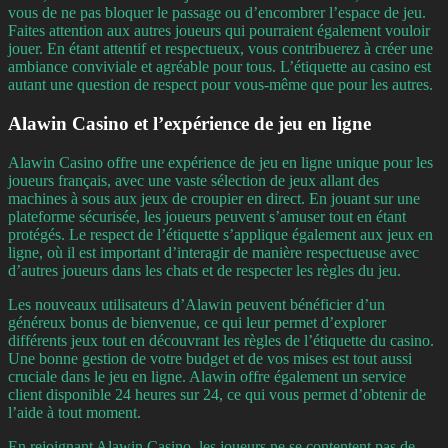
vous de ne pas bloquer le passage ou d’encombrer l’espace de jeu.
Faites attention aux autres joueurs qui pourraient également vouloir
jouer. En étant attentif et respectueux, vous contribuerez à créer une
ambiance conviviale et agréable pour tous. L’étiquette au casino est
autant une question de respect pour vous-même que pour les autres.
Alawin Casino et l’expérience de jeu en ligne
Alawin Casino offre une expérience de jeu en ligne unique pour les
joueurs français, avec une vaste sélection de jeux allant des
machines à sous aux jeux de croupier en direct. En jouant sur une
plateforme sécurisée, les joueurs peuvent s’amuser tout en étant
protégés. Le respect de l’étiquette s’applique également aux jeux en
ligne, où il est important d’interagir de manière respectueuse avec
d’autres joueurs dans les chats et de respecter les règles du jeu.
Les nouveaux utilisateurs d’Alawin peuvent bénéficier d’un
généreux bonus de bienvenue, ce qui leur permet d’explorer
différents jeux tout en découvrant les règles de l’étiquette du casino.
Une bonne gestion de votre budget et de vos mises est tout aussi
cruciale dans le jeu en ligne. Alawin offre également un service
client disponible 24 heures sur 24, ce qui vous permet d’obtenir de
l’aide à tout moment.
En rejoignant Alawin Casino, les joueurs ne se contentent pas de