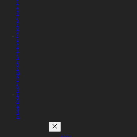
E
T
Y
V
I
D
E
O
S
F
E
R
R
Y
I
N
F
O
R
M
A
T
I
O
N
B
O
O
K
N
O
W