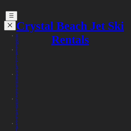
Crystal Beach Jet Ski
Rentals
H
O
M
E
P
R
I
C
I
N
G
A
B
O
U
T
U
S
C
O
N
T
A
C
T
S
A
F