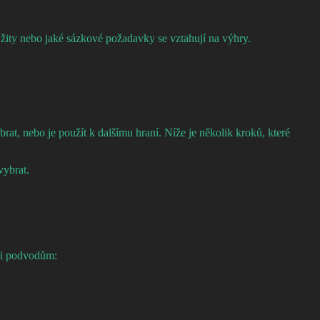
žity nebo jaké sázkové požadavky se vztahují na výhry.
rat, nebo je použít k dalšímu hraní. Níže je několik kroků, které
vybrat.
uli podvodům: