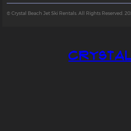
© Crystal Beach Jet Ski Rentals. All Rights Reserved. 2
Crystal