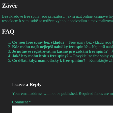
Závěr
Bezvkladové free spiny jsou příležitostí, jak si užít online kasinové hr
respektem k sami sobě se můžete vyhnout podvodům a maximalizovat své
FAQ
Co jsou free spiny bez vkladu?
– Free spiny bez vkladu jsou b
Kde mohu najít nejlepší nabídky free spinů?
– Nejlepší nabí
Je nutné se registrovat na kasino pro získání free spinů?
– A
Jaké hry mohu hrát s free spiny?
– Obvykle lze free spiny vy
Co dělat, když mám otázky k free spinům?
– Kontaktujte zá
Leave a Reply
Your email address will not be published.
Required fields are 
Comment
*