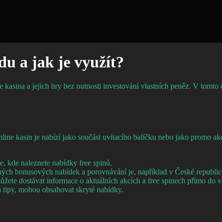
du a jak je využít?
kasina a jejich hry bez nutnosti investování vlastních peněz. V tomto č
nline kasin je nabízí jako součást uvítacího balíčku nebo jako promo akc
e, kde naleznete nabídky free spinů.
ch bonusových nabídek a porovnávání je, například v České republic
můžete dostávat informace o aktuálních akcích a free spinech přímo do v
 a tipy, mohou obsahovat skryté nabídky.