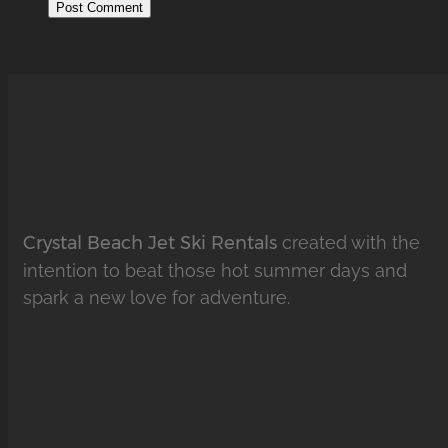
Crystal Beach Jet Ski Rentals
created with the
intention to beat those hot summer days and
spark a new love for adventure.