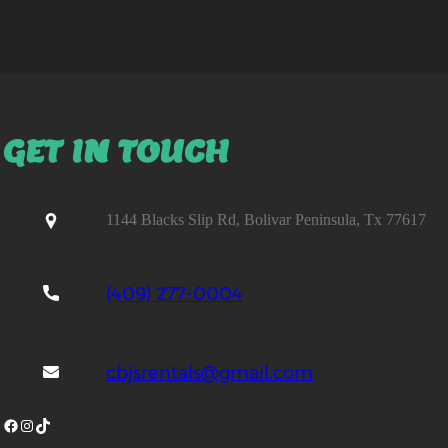
GET IN TOUCH
1144 Blacks Slip Rd, Bolivar Peninsula, Tx 77617
(409) 277-0004
cbjsrentals@gmail.com
Facebook
Instagram
TikTok