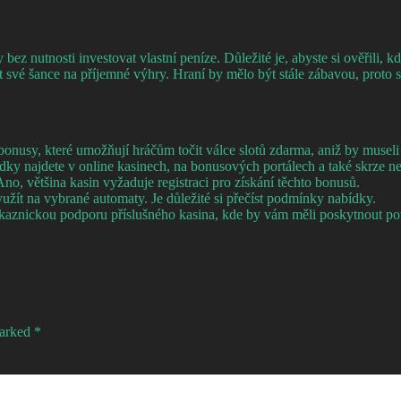
y bez nutnosti investovat vlastní peníze. Důležité je, abyste si ověřili, 
 šance na příjemné výhry. Hraní by mělo být stále zábavou, proto si de
onusy, které umožňují hráčům točit válce slotů zdarma, aniž by museli u
dky najdete v online kasinech, na bonusových portálech a také skrze ne
no, většina kasin vyžaduje registraci pro získání těchto bonusů.
užít na vybrané automaty. Je důležité si přečíst podmínky nabídky.
kaznickou podporu příslušného kasina, kde by vám měli poskytnout po
marked
*