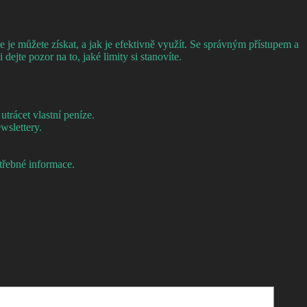
kde je můžete získat, a jak je efektivně využít. Se správným přístupem a
jte pozor na to, jaké limity si stanovíte.
trácet vlastní peníze.
wslettery.
třebné informace.