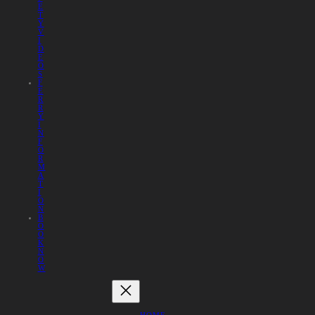
E
T
Y
V
I
D
E
O
S
F
E
R
R
Y
I
N
F
O
R
M
A
T
I
O
N
B
O
O
K
N
O
W