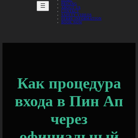
HOME
PRICING
ABOUT US
CONTACT
SAFETY VIDEOS
FERRY INFORMATION
BOOK NOW
Как процедура
входа в Пин Ап
через
официальный