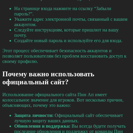
На странице входа нажмите на ссылку “Забыли
пароль?”.
Укажите адрес электронной почты, связанный с вашим
аккаунтом.
Следуйте инструкциям, которые пришлют на вашу
почту.
Создайте новый пароль и используйте его для входа.
Этот процесс обеспечивает безопасность аккаунтов и
позволяет пользователям без проблем восстановить доступ к
своему профилю.
Почему важно использовать
официальный сайт?
Использование официального сайта Пин Ап имеет
колоссальное значение для игроков. Вот несколько причин,
объясняющих, почему это важно:
Защита личности:
Официальный сайт обеспечивает
лучшую защиту ваших данных.
Обновления и поддержка:
Вы всегда будете получать
последние обновления и поддержку от команды Пин