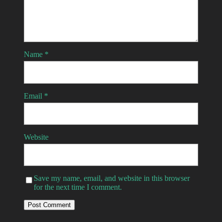
Name
*
Email
*
Website
Save my name, email, and website in this browser
for the next time I comment.