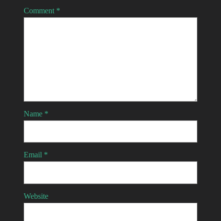
Comment
*
Name
*
Email
*
Website