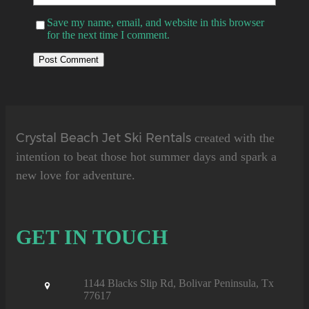
Save my name, email, and website in this browser
for the next time I comment.
Crystal Beach Jet Ski Rentals
created with the
intention to beat those hot summer days and spark a
new love for adventure.
GET IN TOUCH
1144 Blacks Slip Rd, Bolivar Peninsula, Tx
77617