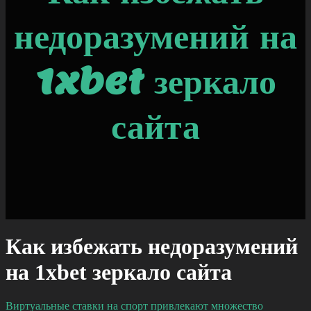
недоразумений на
1xbet зеркало
сайта
Как избежать недоразумений
на 1xbet зеркало сайта
Виртуальные ставки на спорт привлекают множество