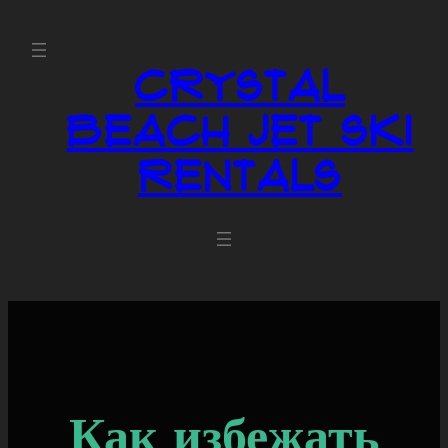
Crystal
Beach Jet Ski
Rentals
Как избежать