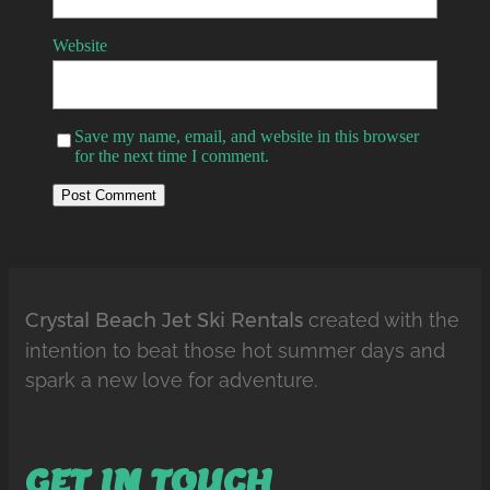
Website
Save my name, email, and website in this browser
for the next time I comment.
Crystal Beach Jet Ski Rentals
created with the
intention to beat those hot summer days and
spark a new love for adventure.
GET IN TOUCH