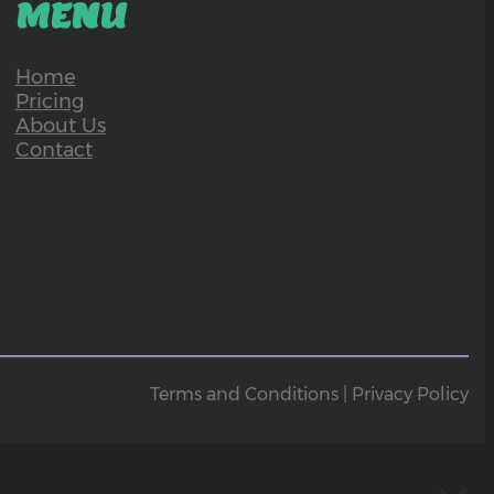
MENU
Home
Pricing
About Us
Contact
Terms and Conditions | Privacy Policy