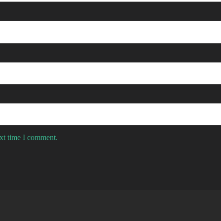
ext time I comment.