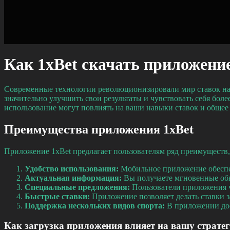
Как 1xBet скачать приложени
Современные технологии революционизировали мир ставок на с
значительно улучшить свои результаты и чувствовать себя боле
использование могут повлиять на ваши навыки ставок и общее 
Преимущества приложения 1xBet
Приложение 1xBet предлагает пользователям ряд преимуществ,
Удобство использования:
Мобильное приложение обеспеч
Актуальная информация:
Вы получаете мгновенные обн
Специальные предложения:
Пользователи приложения ч
Быстрые ставки:
Приложение позволяет делать ставки з
Поддержка нескольких видов спорта:
В приложении дос
Как загрузка приложения влияет на вашу страте