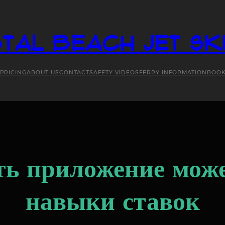
tal Beach Jet Sk
PRICING
ABOUT US
CONTACT
SAFETY VIDEOS
FERRY INFORMATION
BOO
ть приложение мож
навыки ставок