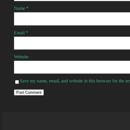
Name
*
Email
*
Website
Save my name, email, and website in this browser for the n