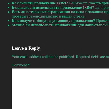
Как скачать приложение 1xBet?
Вы можете скачать прил
Безопасно ли использовать приложение 1xBet?
Да, прил
Есть ли возможные ограничения по использованию п
проверьте законодательство в вашей стране.
Как получить бонус за установку приложения?
Проверь
Можно ли использовать приложение для лайв-ставок?
Leave a Reply
Your email address will not be published.
Required fields are 
Comment
*