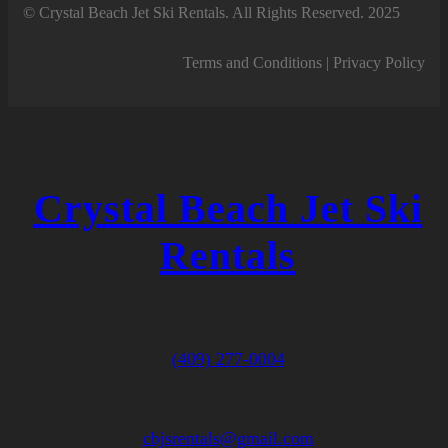
© Crystal Beach Jet Ski Rentals. All Rights Reserved. 2025
Terms and Conditions | Privacy Policy
Crystal Beach Jet Ski
Rentals
(409) 277-0004
cbjsrentals@gmail.com