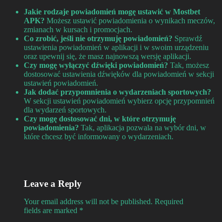
Jakie rodzaje powiadomień mogę ustawić w Mostbet
APK?
Możesz ustawić powiadomienia o wynikach meczów,
zmianach w kursach i promocjach.
Co zrobić, jeśli nie otrzymuję powiadomień?
Sprawdź
ustawienia powiadomień w aplikacji i w swoim urządzeniu
oraz upewnij się, że masz najnowszą wersję aplikacji.
Czy mogę wyłączyć dźwięki powiadomień?
Tak, możesz
dostosować ustawienia dźwięków dla powiadomień w sekcji
ustawień powiadomień.
Jak dodać przypomnienia o wydarzeniach sportowych?
W sekcji ustawień powiadomień wybierz opcję przypomnień
dla wydarzeń sportowych.
Czy mogę dostosować dni, w które otrzymuję
powiadomienia?
Tak, aplikacja pozwala na wybór dni, w
które chcesz być informowany o wydarzeniach.
Leave a Reply
Your email address will not be published.
Required
fields are marked
*