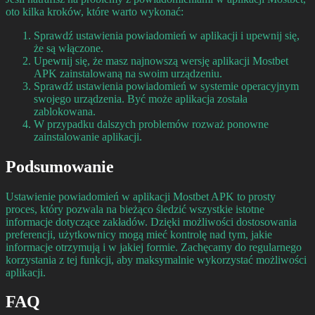
oto kilka kroków, które warto wykonać:
Sprawdź ustawienia powiadomień w aplikacji i upewnij się,
że są włączone.
Upewnij się, że masz najnowszą wersję aplikacji Mostbet
APK zainstalowaną na swoim urządzeniu.
Sprawdź ustawienia powiadomień w systemie operacyjnym
swojego urządzenia. Być może aplikacja została
zablokowana.
W przypadku dalszych problemów rozważ ponowne
zainstalowanie aplikacji.
Podsumowanie
Ustawienie powiadomień w aplikacji Mostbet APK to prosty
proces, który pozwala na bieżąco śledzić wszystkie istotne
informacje dotyczące zakładów. Dzięki możliwości dostosowania
preferencji, użytkownicy mogą mieć kontrolę nad tym, jakie
informacje otrzymują i w jakiej formie. Zachęcamy do regularnego
korzystania z tej funkcji, aby maksymalnie wykorzystać możliwości
aplikacji.
FAQ