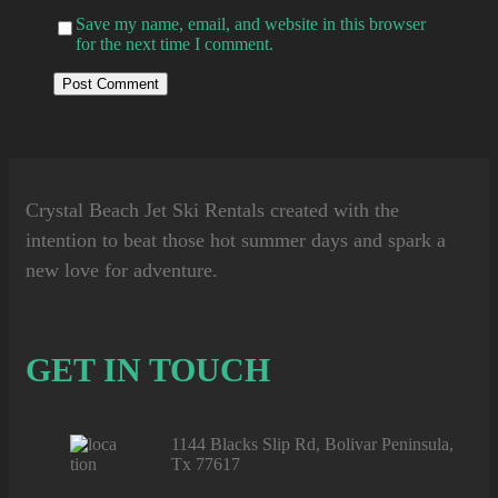
Save my name, email, and website in this browser
for the next time I comment.
Crystal Beach Jet Ski Rentals
created with the
intention to beat those hot summer days and spark a
new love for adventure.
GET IN TOUCH
1144 Blacks Slip Rd, Bolivar Peninsula,
Tx 77617