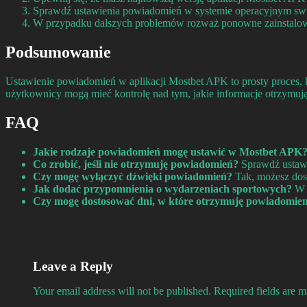
Sprawdź ustawienia powiadomień w systemie operacyjnym swoj
W przypadku dalszych problemów rozważ ponowne zainstalowa
Podsumowanie
Ustawienie powiadomień w aplikacji Mostbet APK to prosty proces, k
użytkownicy mogą mieć kontrolę nad tym, jakie informacje otrzymują 
FAQ
Jakie rodzaje powiadomień mogę ustawić w Mostbet APK
Co zrobić, jeśli nie otrzymuję powiadomień?
Sprawdź ustawie
Czy mogę wyłączyć dźwięki powiadomień?
Tak, możesz dos
Jak dodać przypomnienia o wydarzeniach sportowych?
W s
Czy mogę dostosować dni, w które otrzymuję powiadomien
Leave a Reply
Your email address will not be published.
Required fields are 