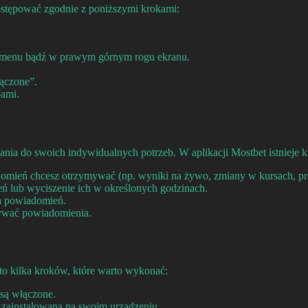
stępować zgodnie z poniższymi krokami:
 w menu bądź w prawym górnym rogu ekranu.
ączone”.
bami.
a do swoich indywidualnych potrzeb. W aplikacji Mostbet istnieje ki
omień chcesz otrzymywać (np. wyniki na żywo, zmiany w kursach, pr
 lub wyciszenie ich w określonych godzinach.
la powiadomień.
mywać powiadomienia.
oto kilka kroków, które warto wykonać:
 są włączone.
 zainstalowaną na swoim urządzeniu.