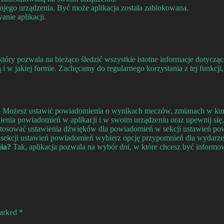
ego urządzenia. Być może aplikacja została zablokowana.
nie aplikacji.
tóry pozwala na bieżąco śledzić wszystkie istotne informacje dotycząc
i w jakiej formie. Zachęcamy do regularnego korzystania z tej funkcj
?
Możesz ustawić powiadomienia o wynikach meczów, zmianach w kurs
nia powiadomień w aplikacji i w swoim urządzeniu oraz upewnij się, 
tosować ustawienia dźwięków dla powiadomień w sekcji ustawień po
ekcji ustawień powiadomień wybierz opcję przypomnień dla wydarze
ia?
Tak, aplikacja pozwala na wybór dni, w które chcesz być inform
marked
*