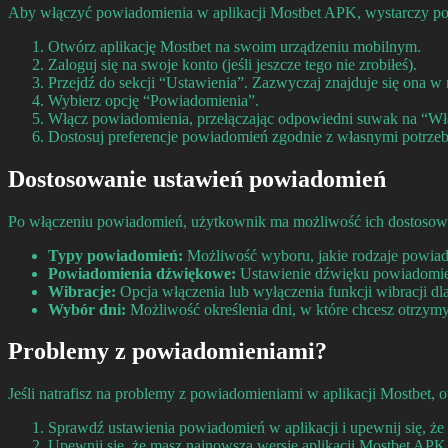
Aby włączyć powiadomienia w aplikacji Mostbet APK, wystarczy po
Otwórz aplikację Mostbet na swoim urządzeniu mobilnym.
Zaloguj się na swoje konto (jeśli jeszcze tego nie zrobiłeś).
Przejdź do sekcji “Ustawienia”. Zazwyczaj znajduje się ona
Wybierz opcję “Powiadomienia”.
Włącz powiadomienia, przełączając odpowiedni suwak na “Wł
Dostosuj preferencje powiadomień zgodnie z własnymi potrze
Dostosowanie ustawień powiadomień
Po włączeniu powiadomień, użytkownik ma możliwość ich dostosowani
Typy powiadomień:
Możliwość wyboru, jakie rodzaje powiad
Powiadomienia dźwiękowe:
Ustawienie dźwięku powiadomień
Wibracje:
Opcja włączenia lub wyłączenia funkcji wibracji d
Wybór dni:
Możliwość określenia dni, w które chcesz otrzy
Problemy z powiadomieniami?
Jeśli natrafisz na problemy z powiadomieniami w aplikacji Mostbet, 
Sprawdź ustawienia powiadomień w aplikacji i upewnij się, że
Upewnij się, że masz najnowszą wersję aplikacji Mostbet APK