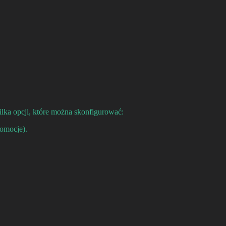
lka opcji, które można skonfigurować:
omocje).