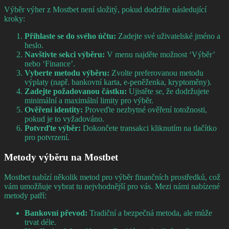
Výběr výher z Mostbet není složitý, pokud dodržíte následující
kroky:
Přihlaste se do svého účtu:
Zadejte své uživatelské jméno a
heslo.
Navštivte sekci výběru:
V menu najděte možnost ‘Výběr’
nebo ‘Finance’.
Vyberte metodu výběru:
Zvolte preferovanou metodu
výplaty (např. bankovní karta, e-peněženka, kryptoměny).
Zadejte požadovanou částku:
Ujistěte se, že dodržujete
minimální a maximální limity pro výběr.
Ověření identity:
Proveďte nezbytné ověření totožnosti,
pokud je to vyžadováno.
Potvrďte výběr:
Dokončete transakci kliknutím na tlačítko
pro potvrzení.
Metody výběru na Mostbet
Mostbet nabízí několik metod pro výběr finančních prostředků, což
vám umožňuje vybrat tu nejvhodnější pro vás. Mezi námi nabízené
metody patří:
Bankovní převod:
Tradiční a bezpečná metoda, ale může
trvat déle.