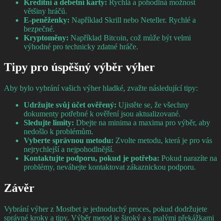
Kreditní a debetní karty:
Rychlá a pohodlná možnost
většiny hráčů.
E-peněženky:
Například Skrill nebo Neteller. Rychlé a
bezpečné.
Kryptoměny:
Například Bitcoin, což může být velmi
výhodné pro technicky zdatné hráče.
Tipy pro úspěšný výběr výher
Aby bylo vybrání vašich výher hladké, zvažte následující tipy:
Udržujte svůj účet ověřený:
Ujistěte se, že všechny
dokumenty potřebné k ověření jsou aktualizované.
Sledujte limity:
Dbejte na minima a maxima pro výběr, aby
nedošlo k problémům.
Vyberte správnou metodu:
Zvolte metodu, která je pro vás
nejrychlejší a nejpohodlnější.
Kontaktujte podporu, pokud je potřeba:
Pokud narazíte na
problémy, neváhejte kontaktovat zákaznickou podporu.
Závěr
Vybrání výher z Mostbet je jednoduchý proces, pokud dodržujete
správné kroky a tipy. Výběr metod je široký a s malými překážkami