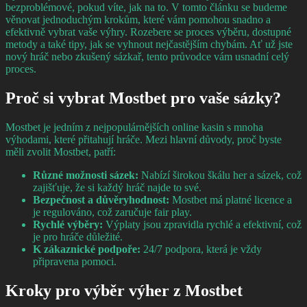
bezproblémové, pokud víte, jak na to. V tomto článku se budeme
věnovat jednoduchým krokům, které vám pomohou snadno a
efektivně vybrat vaše výhry. Rozebere se proces výběru, dostupné
metody a také tipy, jak se vyhnout nejčastějším chybám. Ať už jste
nový hráč nebo zkušený sázkař, tento průvodce vám usnadní celý
proces.
Proč si vybrat Mostbet pro vaše sázky?
Mostbet je jedním z nejpopulárnějších online kasin s mnoha
výhodami, které přitahují hráče. Mezi hlavní důvody, proč byste
měli zvolit Mostbet, patří:
Různé možnosti sázek:
Nabízí širokou škálu her a sázek, což
zajišťuje, že si každý hráč najde to své.
Bezpečnost a důvěryhodnost:
Mostbet má platné licence a
je regulováno, což zaručuje fair play.
Rychlé výběry:
Výplaty jsou zpravidla rychlé a efektivní, což
je pro hráče důležité.
K zákaznické podpoře:
24/7 podpora, která je vždy
připravena pomoci.
Kroky pro výběr výher z Mostbet