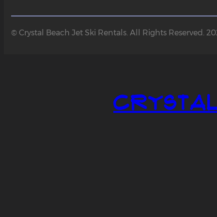
© Crystal Beach Jet Ski Rentals. All Rights Reserved. 2
Crystal