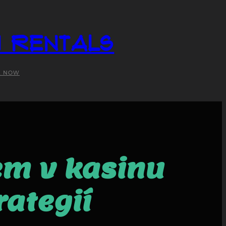
i Rentals
K NOW
em v kasinu
rategií