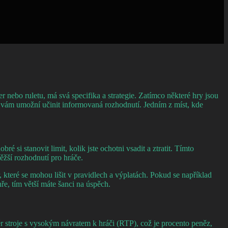
r nebo ruletu, má svá specifika a strategie. Zatímco některé hry jsou
ož vám umožní učinit informovaná rozhodnutí. Jedním z míst, kde
 si stanovit limit, kolik jste ochotni vsadit a ztratit. Tímto
ěžší rozhodnutí pro hráče.
, které se mohou lišit v pravidlech a výplatách. Pokud se například
ře, tím větší máte šanci na úspěch.
ěr stroje s vysokým návratem k hráči (RTP), což je procento peněz,