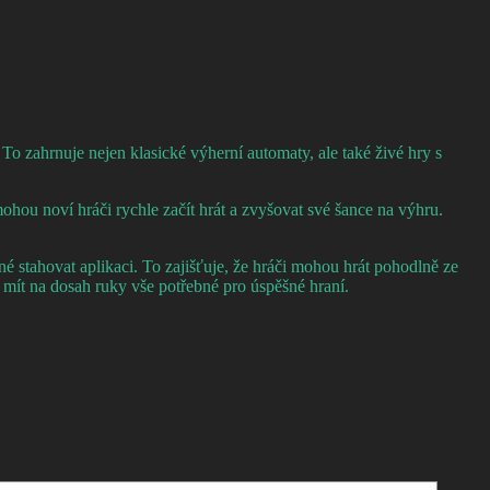
To zahrnuje nejen klasické výherní automaty, ale také živé hry s
ohou noví hráči rychle začít hrát a zvyšovat své šance na výhru.
é stahovat aplikaci. To zajišťuje, že hráči mohou hrát pohodlně ze
ň mít na dosah ruky vše potřebné pro úspěšné hraní.