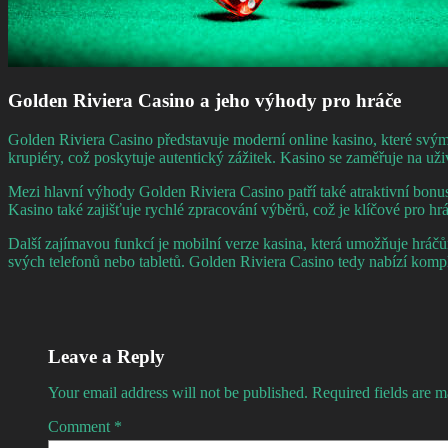
Golden Riviera Casino a jeho výhody pro hráče
Golden Riviera Casino představuje moderní online kasino, které svým h
krupiéry, což poskytuje autentický zážitek. Kasino se zaměřuje na uživ
Mezi hlavní výhody Golden Riviera Casino patří také atraktivní bonus
Kasino také zajišťuje rychlé zpracování výběrů, což je klíčové pro hrá
Další zajímavou funkcí je mobilní verze kasina, která umožňuje hráčů
svých telefonů nebo tabletů. Golden Riviera Casino tedy nabízí komple
Leave a Reply
Your email address will not be published.
Required fields are 
Comment
*