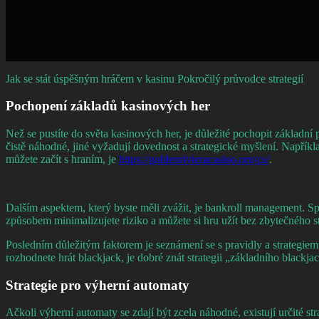
Jak se stát úspěšným hráčem v kasinu Pokročilý průvodce strategií
Pochopení základů kasinových her
Než se pustíte do světa kasinových her, je důležité pochopit základní 
čistě náhodné, jiné vyžadují dovednost a strategické myšlení. Napříkl
můžete začít s hraním, je
https://goldenrivieracasino.org/cs/
.
Dalším aspektem, který byste měli zvážit, je bankroll management. Sprá
způsobem minimalizujete riziko a můžete si hru užít bez zbytečného st
Posledním důležitým faktorem je seznámení se s pravidly a strategiemi
rozhodnete hrát blackjack, je dobré znát strategii „základního blackj
Strategie pro výherní automaty
Ačkoli výherní automaty se zdají být zcela náhodné, existují určité s