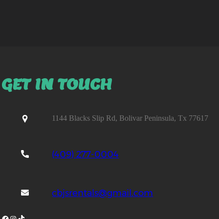
GET IN TOUCH
1144 Blacks Slip Rd, Bolivar Peninsula, Tx 77617
(409) 277-0004
cbjsrentals@gmail.com
Facebook
Instagram
TikTok