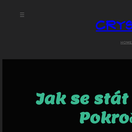
Crys
HOME
Jak se stá
Pokroč