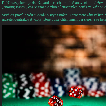
Dalším aspektem je dodržování herních limitů. Stanovení a dodržován
„chasing losses“, což je snaha o získání ztracených peněz za každou c
Skvělou praxí je vést si deník o svých hrách. Zaznamenávání vašic
můžete identifikovat vzory, které byste chtěli změnit, a zlepšit své he