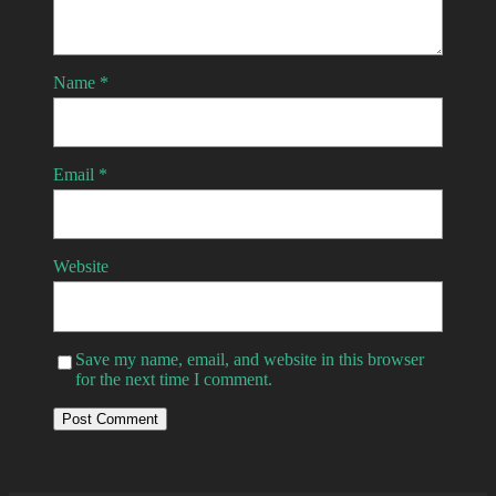
Name
*
Email
*
Website
Save my name, email, and website in this browser
for the next time I comment.