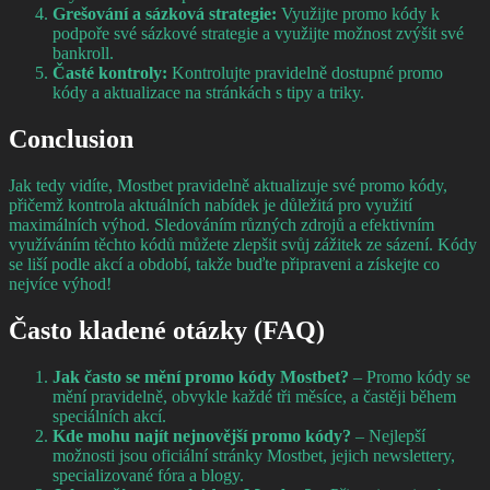
Grešování a sázková strategie:
Využijte promo kódy k
podpoře své sázkové strategie a využijte možnost zvýšit své
bankroll.
Časté kontroly:
Kontrolujte pravidelně dostupné promo
kódy a aktualizace na stránkách s tipy a triky.
Conclusion
Jak tedy vidíte, Mostbet pravidelně aktualizuje své promo kódy,
přičemž kontrola aktuálních nabídek je důležitá pro využití
maximálních výhod. Sledováním různých zdrojů a efektivním
využíváním těchto kódů můžete zlepšit svůj zážitek ze sázení. Kódy
se liší podle akcí a období, takže buďte připraveni a získejte co
nejvíce výhod!
Často kladené otázky (FAQ)
Jak často se mění promo kódy Mostbet?
– Promo kódy se
mění pravidelně, obvykle každé tři měsíce, a častěji během
speciálních akcí.
Kde mohu najít nejnovější promo kódy?
– Nejlepší
možnosti jsou oficiální stránky Mostbet, jejich newslettery,
specializované fóra a blogy.