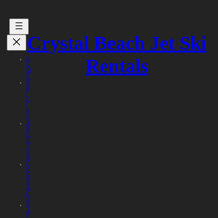
Crystal Beach Jet Ski
Rentals
H
O
M
E
P
R
I
C
I
N
G
A
B
O
U
T
U
S
C
O
N
T
A
C
T
S
A
F