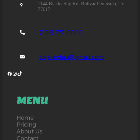
1144 Blacks Slip Rd, Bolivar Peninsula, Tx
77617
(409) 277-0004
cbjsrentals@gmail.com
Facebook
Instagram
TikTok
MENU
Home
Pricing
About Us
Contact