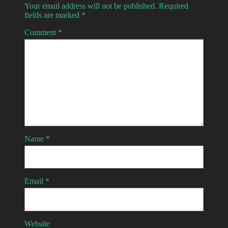
Your email address will not be published.
Required
fields are marked
*
Comment
*
Name
*
Email
*
Website