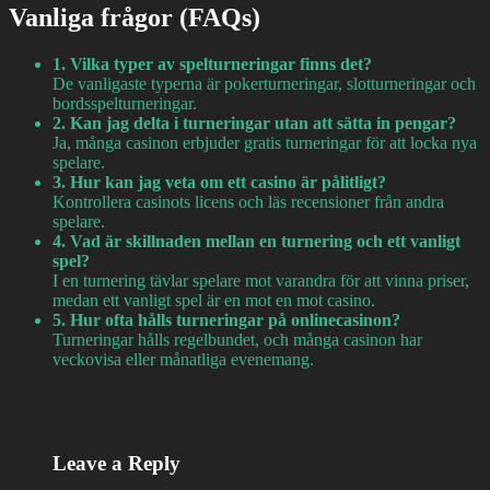
Vanliga frågor (FAQs)
1. Vilka typer av spelturneringar finns det?
De vanligaste typerna är pokerturneringar, slotturneringar och
bordsspelturneringar.
2. Kan jag delta i turneringar utan att sätta in pengar?
Ja, många casinon erbjuder gratis turneringar för att locka nya
spelare.
3. Hur kan jag veta om ett casino är pålitligt?
Kontrollera casinots licens och läs recensioner från andra
spelare.
4. Vad är skillnaden mellan en turnering och ett vanligt
spel?
I en turnering tävlar spelare mot varandra för att vinna priser,
medan ett vanligt spel är en mot en mot casino.
5. Hur ofta hålls turneringar på onlinecasinon?
Turneringar hålls regelbundet, och många casinon har
veckovisa eller månatliga evenemang.
Leave a Reply