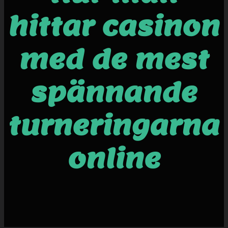
hittar casinon
med de mest
spännande
turneringarna
online