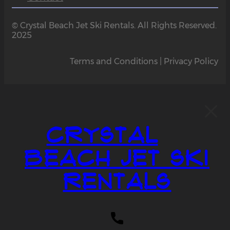
© Crystal Beach Jet Ski Rentals. All Rights Reserved.
2025
Terms and Conditions | Privacy Policy
Crystal
Beach Jet Ski
Rentals