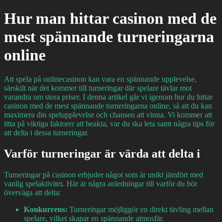
Hur man hittar casinon med de
mest spännande turneringarna
online
Att spela på onlinecasinon kan vara en spännande upplevelse,
särskilt när det kommer till turneringar där spelare tävlar mot
varandra om stora priser. I denna artikel går vi igenom hur du hittar
casinon med de mest spännande turneringarna online, så att du kan
maximera din spelupplevelse och chansen att vinna. Vi kommer att
titta på viktiga faktorer att beakta, var du ska leta samt några tips för
att delta i dessa turneringar.
Varför turneringar är värda att delta i
Turneringar på casinon erbjuder något som är unikt jämfört med
vanlig spelaktivitet. Här är några anledningar till varför du bör
överväga att delta:
Konkurrens:
Turneringar möjliggör en direkt tävling mellan
spelare, vilket skapar en spännande atmosfär.