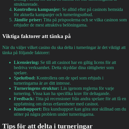
strukturerade.
Kontrollera kampanjer:
Se alltid efter på casinots hemsida
för aktuella kampanjer och turneringsutbud.
Jämför priser:
Titta på prispoolerna och se vilka casinon som
erbjuder de mest attraktiva belöningarna.
Viktiga faktorer att tänka på
När du väljer vilket casino du ska delta i turneringar är det viktigt att
tänka på följande faktorer:
Licensiering:
Se till att casinot har en giltig licens för att
bedriva verksamhet. Detta skyddar dina rättigheter som
spelare.
Spelutbud:
Kontrollera om de spel som erbjuds i
turneringarna är av ditt intresse.
Turneringens struktur:
Läs igenom reglerna för varje
turnering. Vissa kan ha specifika krav för deltagande.
Feedback:
Titta på recensioner från andra spelare för att få en
uppfattning om deras erfarenheter med casinot.
Kundsupport:
Bra kundsupport kan göra stor skillnad om du
stöter på några problem under turneringarna.
Tips för att delta i turneringar