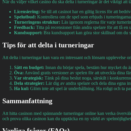
När du väljer vilket casino du ska delta i turneringar är det viktigt att 
Licensiering:
Se till att casinot har en giltig licens för att bed
Spelutbud:
Kontrollera om de spel som erbjuds i turneringarna ä
Turneringens struktur:
Läs igenom reglerna för varje turnerin
Feedback:
Titta på recensioner från andra spelare för att få en
Kundsupport:
Bra kundsupport kan göra stor skillnad om du s
Tips för att delta i turneringar
Att delta i turneringar kan vara en intressant och lönsam upplevelse om
Sätt en budget:
Innan du börjar spela, bestäm hur mycket du är 
Öva:
Använd gratis versioner av spelen för att utveckla dina fär
Var strategisk:
Tänk på dina beslut noga, särskilt i konkurrensut
Dela strategier:
Lär dig av andra spelare och dela dina egna ins
Ha kul:
Glöm inte att spel är underhållning. Ha roligt och ta pa
Sammanfattning
Att hitta casinon med spännande turneringar online kan verka överväl
och prova olika casinon kan du upptäcka en ny värld av spelmöjlighete
Vanliga frågor (FAQs)