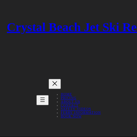
Crystal Beach Jet Ski Re
HOME
PRICING
ABOUT US
CONTACT
SAFETY VIDEOS
FERRY INFORMATION
BOOK NOW