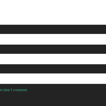
ext time I comment.