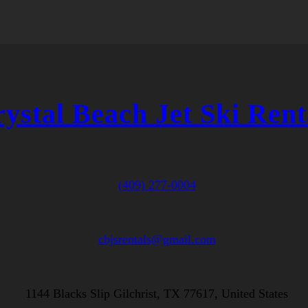
ystal Beach Jet Ski Rent
(409) 277-0004
cbjsrentals@gmail.com
1144 Blacks Slip Gilchrist, TX 77617, United States