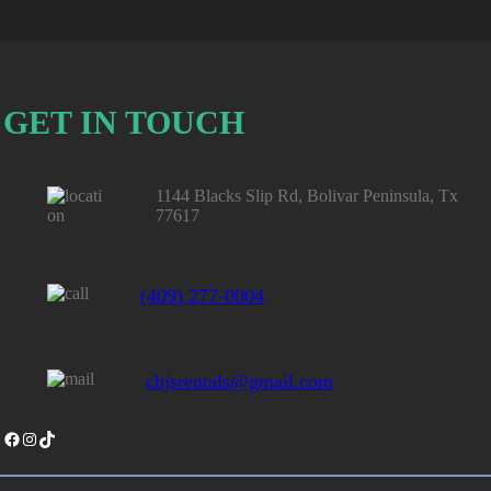
GET IN TOUCH
1144 Blacks Slip Rd, Bolivar Peninsula, Tx
77617
(409) 277-0004
cbjsrentals@gmail.com
Facebook
Instagram
TikTok