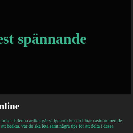
est spännande
e
nline
 priser. I denna artikel går vi igenom hur du hittar casinon med de
t beakta, var du ska leta samt några tips för att delta i dessa