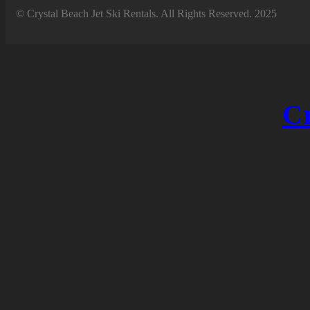
© Crystal Beach Jet Ski Rentals. All Rights Reserved. 2025
Cr