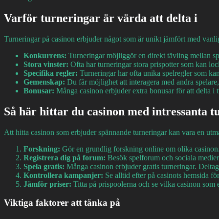
Varför turneringar är värda att delta i
Turneringar på casinon erbjuder något som är unikt jämfört med vanlig s
Konkurrens:
Turneringar möjliggör en direkt tävling mellan sp
Stora vinster:
Ofta har turneringar stora prispotter som kan loc
Specifika regler:
Turneringar har ofta unika spelregler som kan
Gemenskap:
Du får möjlighet att interagera med andra spelare,
Bonusar:
Många casinon erbjuder extra bonusar för att delta i t
Så här hittar du casinon med intressanta t
Att hitta casinon som erbjuder spännande turneringar kan vara en utma
Forskning:
Gör en grundlig forskning online om olika casinon. 
Registrera dig på forum:
Besök spelforum och sociala medier 
Spela gratis:
Många casinon erbjuder gratis turneringar. Deltag i
Kontrollera kampanjer:
Se alltid efter på casinots hemsida f
Jämför priser:
Titta på prispoolerna och se vilka casinon som 
Viktiga faktorer att tänka på