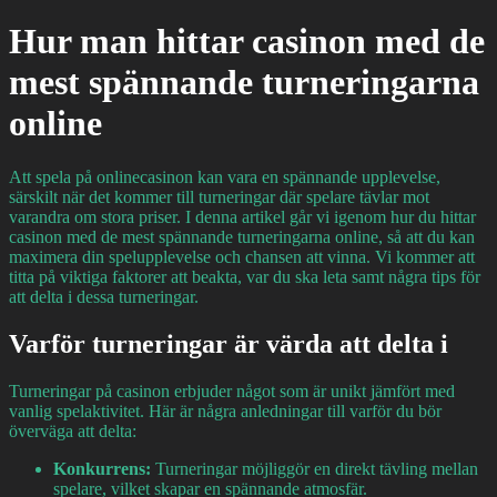
Hur man hittar casinon med de
mest spännande turneringarna
online
Att spela på onlinecasinon kan vara en spännande upplevelse,
särskilt när det kommer till turneringar där spelare tävlar mot
varandra om stora priser. I denna artikel går vi igenom hur du hittar
casinon med de mest spännande turneringarna online, så att du kan
maximera din spelupplevelse och chansen att vinna. Vi kommer att
titta på viktiga faktorer att beakta, var du ska leta samt några tips för
att delta i dessa turneringar.
Varför turneringar är värda att delta i
Turneringar på casinon erbjuder något som är unikt jämfört med
vanlig spelaktivitet. Här är några anledningar till varför du bör
överväga att delta:
Konkurrens:
Turneringar möjliggör en direkt tävling mellan
spelare, vilket skapar en spännande atmosfär.