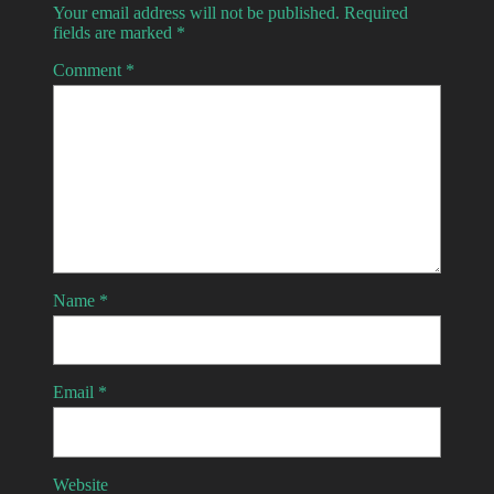
Your email address will not be published.
Required
fields are marked
*
Comment
*
Name
*
Email
*
Website