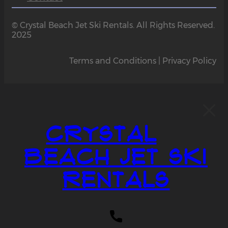
© Crystal Beach Jet Ski Rentals. All Rights Reserved.
2025
Terms and Conditions | Privacy Policy
Crystal
Beach Jet Ski
Rentals