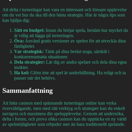
Att delta i turneringar kan vara en intressant och lönsam upplevelse
om du vet hur du ska till den bästa strategin. Här är några tips som
kan hjälpa dig:
Sätt en budget:
Innan du börjar spela, bestäm hur mycket du
är villig att lägga på turneringen.
Öva:
Använd gratis versioner av spelen för att utveckla dina
färdigheter.
Var strategisk:
Tänk på dina beslut noga, särskilt i
konkurrensutsatta situationer.
Dela strategier:
Lär dig av andra spelare och dela dina egna
insikter.
Ha kul:
Glöm inte att spel är underhållning. Ha roligt och ta
pauser när det behövs.
Sammanfattning
Att hitta casinon med spännande turneringar online kan verka
överväldigande, men med rätt verktyg och strategier kan du enkelt
navigera och maximera din spelupplevelse. Genom att undersöka,
delta i forum, och prova olika casinon kan du upptäcka en ny värld
av spelmöjligheter som erbjuder mer än bara traditionellt spelande.