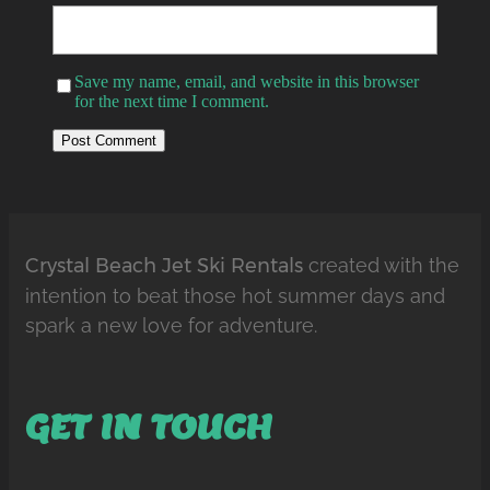
Save my name, email, and website in this browser
for the next time I comment.
Crystal Beach Jet Ski Rentals
created with the
intention to beat those hot summer days and
spark a new love for adventure.
GET IN TOUCH