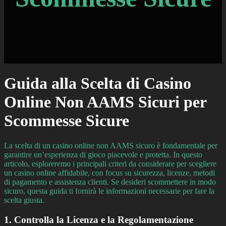
Guida alla Scelta di Casino
Online Non AAMS Sicuri per
Scommesse Sicure
La scelta di un casino online non AAMS sicuro è fondamentale per
garantire un’esperienza di gioco piacevole e protetta. In questo
articolo, esploreremo i principali criteri da considerare per scegliere
un casino online affidabile, con focus su sicurezza, licenze, metodi
di pagamento e assistenza clienti. Se desideri scommettere in modo
sicuro, questa guida ti fornirà le informazioni necessarie per fare la
scelta giusta.
1. Controlla la Licenza e la Regolamentazione