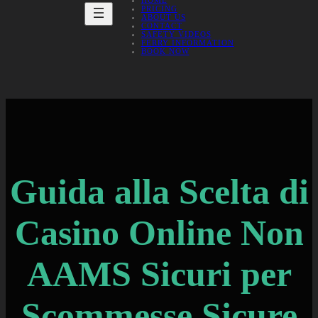
HOME
PRICING
ABOUT US
CONTACT
SAFETY VIDEOS
FERRY INFORMATION
BOOK NOW
Guida alla Scelta di
Casino Online Non
AAMS Sicuri per
Scommesse Sicure