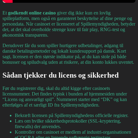
Et
godkendt online casino
giver dig ikke kun en lovlig
spilleplatform, men også en garanteret beskyttelse af dine penge og
persondata. Når casinoet er licenseret af Spillemyndigheden, betyder
det, at det skal overholde strenge krav til fair play, RNG‑test og
økonomisk transparens.
Derudover får du som spiller hurtigere udbetalinger, adgang til
danske betalingsmetoder og lokalt kundesupport på dansk. Kort
sagt, licensen er den største indikator på, at du kan stole på både
bonusser og spiludvalg uden at risikere, at din konto lukkes uventet.
Sådan tjekker du licens og sikkerhed
Før du registrerer dig, skal du altid kigge efter casinoets
licensnummer. Det findes typisk i bunden af hjemmesiden under
“Licens og ansvarligt spil”. Nummeret starter med “DK” og kan
efterfølges af et særligt ID fra Spillemyndigheden.
Bekræft licensen på Spillemyndighedens officielle register.
Læs om hvilke sikkerhedsprotokoller (SSL‑kryptering,
firewalls) der anvendes.
Kontroller om casinoet er medlem af industri‑organisationen
eCOGRA eller en lignende uafhængig testinstans.