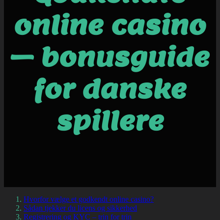
online casino
– bonusguide
for danske
spillere
Hvorfor vælge et godkendt online casino?
Sådan tjekker du licens og sikkerhed
Registrering og KYC – trin for trin