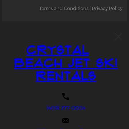
Terms and Conditions | Privacy Policy
Crystal
Beach Jet Ski
Rentals
(409) 277-0004