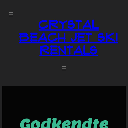
Skip
to
content
Crystal
Beach Jet Ski
Rentals
Godkendte