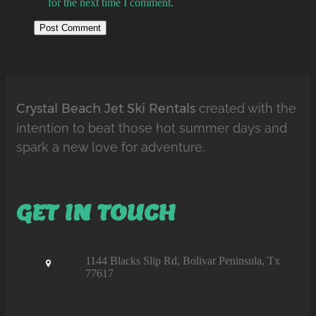
for the next time I comment.
Crystal Beach Jet Ski Rentals
created with the
intention to beat those hot summer days and
spark a new love for adventure.
GET IN TOUCH
1144 Blacks Slip Rd, Bolivar Peninsula, Tx
77617