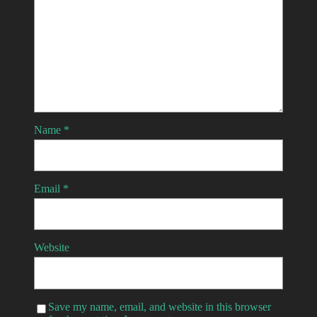
Name
*
Email
*
Website
Save my name, email, and website in this browser