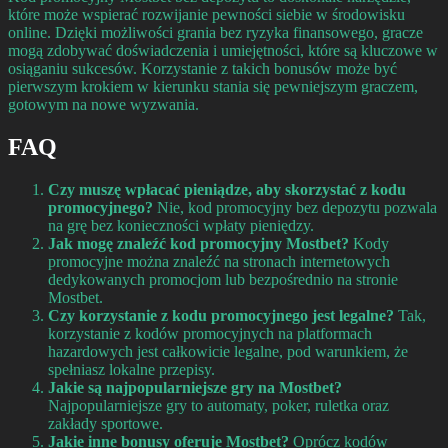
które może wspierać rozwijanie pewności siebie w środowisku
online. Dzięki możliwości grania bez ryzyka finansowego, gracze
mogą zdobywać doświadczenia i umiejętności, które są kluczowe w
osiąganiu sukcesów. Korzystanie z takich bonusów może być
pierwszym krokiem w kierunku stania się pewniejszym graczem,
gotowym na nowe wyzwania.
FAQ
Czy muszę wpłacać pieniądze, aby skorzystać z kodu
promocyjnego?
Nie, kod promocyjny bez depozytu pozwala
na grę bez konieczności wpłaty pieniędzy.
Jak mogę znaleźć kod promocyjny Mostbet?
Kody
promocyjne można znaleźć na stronach internetowych
dedykowanych promocjom lub bezpośrednio na stronie
Mostbet.
Czy korzystanie z kodu promocyjnego jest legalne?
Tak,
korzystanie z kodów promocyjnych na platformach
hazardowych jest całkowicie legalne, pod warunkiem, że
spełniasz lokalne przepisy.
Jakie są najpopularniejsze gry na Mostbet?
Najpopularniejsze gry to automaty, poker, ruletka oraz
zakłady sportowe.
Jakie inne bonusy oferuje Mostbet?
Oprócz kodów