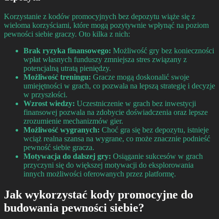
Korzystanie z kodów promocyjnych bez depozytu wiąże się z
wieloma korzyściami, które mogą pozytywnie wpłynąć na poziom
pewności siebie graczy. Oto kilka z nich:
Brak ryzyka finansowego:
Możliwość gry bez konieczności
wpłat własnych funduszy zmniejsza stres związany z
potencjalną utratą pieniędzy.
Możliwość treningu:
Gracze mogą doskonalić swoje
umiejętności w grach, co pozwala na lepszą strategię i decyzje
w przyszłości.
Wzrost wiedzy:
Uczestniczenie w grach bez inwestycji
finansowej pozwala na zdobycie doświadczenia oraz lepsze
zrozumienie mechanizmów gier.
Możliwość wygranych:
Choć gra się bez depozytu, istnieje
wciąż realna szansa na wygrane, co może znacznie podnieść
pewność siebie gracza.
Motywacja do dalszej gry:
Osiąganie sukcesów w grach
przyczyni się do większej motywacji do eksplorowania
innych możliwości oferowanych przez platformę.
Jak wykorzystać kody promocyjne do
budowania pewności siebie?