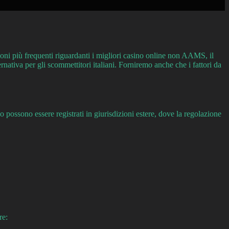
ni più frequenti riguardanti i migliori casino online non AAMS, il
tiva per gli scommettitori italiani. Forniremo anche che i fattori da
possono essere registrati in giurisdizioni estere, dove la regolazione
re: