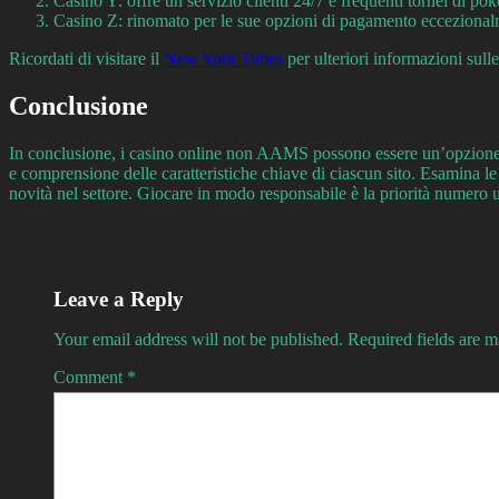
Casino Y: offre un servizio clienti 24/7 e frequenti tornei di pok
Casino Z: rinomato per le sue opzioni di pagamento eccezional
Ricordati di visitare il
New York Times
per ulteriori informazioni sull
Conclusione
In conclusione, i casino online non AAMS possono essere un’opzione int
e comprensione delle caratteristiche chiave di ciascun sito. Esamina le
novità nel settore. Giocare in modo responsabile è la priorità numero 
Leave a Reply
Your email address will not be published.
Required fields are 
Comment
*