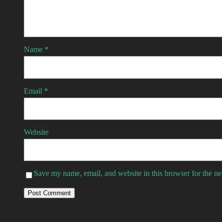
Name
*
Email
*
Website
Save my name, email, and website in this browser for the n