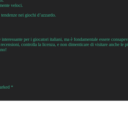
er.
mente veloci.
e tendenze nei giochi d’azzardo.
eressante per i giocatori italiani, ma è fondamentale essere consapevoli
 recensioni, controlla la licenza, e non dimenticare di visitare anche le
uno!
marked
*