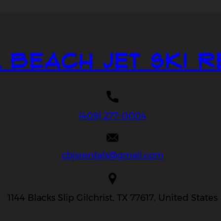
 Beach Jet Ski R
(409) 277-0004
cbjsrentals@gmail.com
1144 Blacks Slip Gilchrist, TX 77617, United States