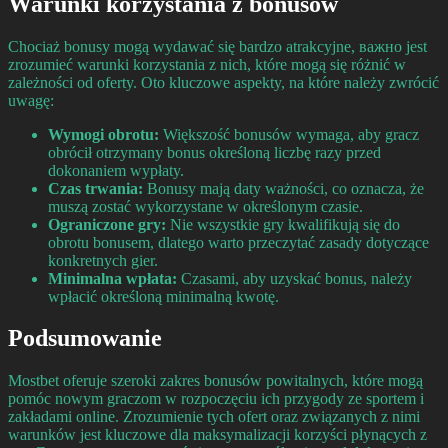
Warunki korzystania z bonusów
Chociaż bonusy mogą wydawać się bardzo atrakcyjne, важно jest
zrozumieć warunki korzystania z nich, które mogą się różnić w
zależności od oferty. Oto kluczowe aspekty, na które należy zwrócić
uwagę:
Wymogi obrotu:
Większość bonusów wymaga, aby gracz
obrócił otrzymany bonus określoną liczbę razy przed
dokonaniem wypłaty.
Czas trwania:
Bonusy mają daty ważności, co oznacza, że
muszą zostać wykorzystane w określonym czasie.
Ograniczone gry:
Nie wszystkie gry kwalifikują się do
obrotu bonusem, dlatego warto przeczytać zasady dotyczące
konkretnych gier.
Minimalna wpłata:
Czasami, aby uzyskać bonus, należy
wpłacić określoną minimalną kwotę.
Podsumowanie
Mostbet oferuje szeroki zakres bonusów powitalnych, które mogą
pomóc nowym graczom w rozpoczęciu ich przygody ze sportem i
zakładami online. Zrozumienie tych ofert oraz związanych z nimi
warunków jest kluczowe dla maksymalizacji korzyści płynących z