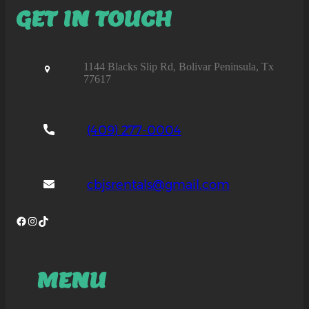
GET IN TOUCH
1144 Blacks Slip Rd, Bolivar Peninsula, Tx
77617
(409) 277-0004
cbjsrentals@gmail.com
Facebook
Instagram
TikTok
MENU