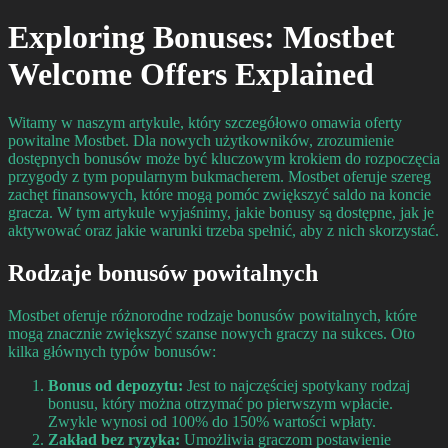
Exploring Bonuses: Mostbet
Welcome Offers Explained
Witamy w naszym artykule, który szczegółowo omawia oferty
powitalne Mostbet. Dla nowych użytkowników, zrozumienie
dostępnych bonusów może być kluczowym krokiem do rozpoczęcia
przygody z tym popularnym bukmacherem. Mostbet oferuje szereg
zachęt finansowych, które mogą pomóc zwiększyć saldo na koncie
gracza. W tym artykule wyjaśnimy, jakie bonusy są dostępne, jak je
aktywować oraz jakie warunki trzeba spełnić, aby z nich skorzystać.
Rodzaje bonusów powitalnych
Mostbet oferuje różnorodne rodzaje bonusów powitalnych, które
mogą znacznie zwiększyć szanse nowych graczy na sukces. Oto
kilka głównych typów bonusów:
Bonus od depozytu:
Jest to najczęściej spotykany rodzaj
bonusu, który można otrzymać po pierwszym wpłacie.
Zwykle wynosi od 100% do 150% wartości wpłaty.
Zakład bez ryzyka:
Umożliwia graczom postawienie