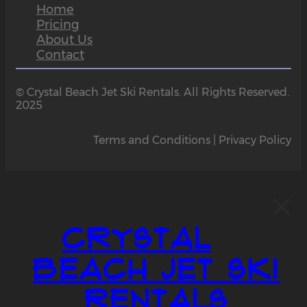
Home
Pricing
About Us
Contact
© Crystal Beach Jet Ski Rentals. All Rights Reserved.
2025
Terms and Conditions | Privacy Policy
Crystal
Beach Jet Ski
Rentals